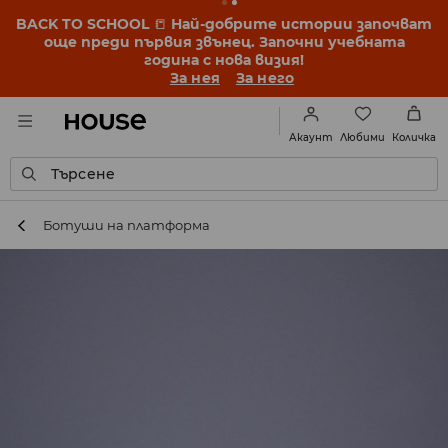
BACK TO SCHOOL
📒
Най-добрите истории започват
още преди първия звънец. Започни учебната
година с нова визия!
За нея
За него
Любими
Акаунт
Количка
Търсене
Ботуши на платформа