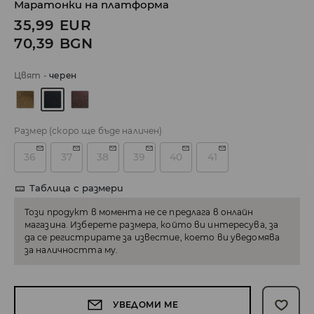
Маратонки на платформа
35,99
EUR
70,39
BGN
Цвят
-
черeн
Размер
(скоро ще бъде наличен)
36
37
38
39
40
41
Таблица с размери
Този продукт в момента не се предлага в онлайн
магазина. Изберете размера, който ви интересува, за
да се регистрирате за известие, което ви уведомява
за наличността му.
УВЕДОМИ МЕ