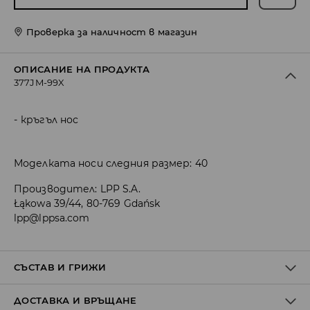
Проверка за наличност в магазин
ОПИСАНИЕ НА ПРОДУКТА
377JM-99X
кръгъл нос
Моделката носи следния размер: 40
Производител
:
LPP S.A.
Łąkowa 39/44, 80-769 Gdańsk
lpp@lppsa.com
СЪСТАВ И ГРИЖИ
ДОСТАВКА И ВРЪЩАНЕ
ГОРНА ЧАСТ
:
50% ПАМУК, 50% ПОЛИУРЕТАН