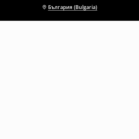
България (Bulgaria)
Други клиенти също избраха
Маратонки на платформа
Маратонки на платформа