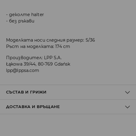
деколте halter
без ръкави
Моделката носи следния размер: S/36
Ръст на моделката: 174 cm
Производител
:
LPP S.A.
Łąkowa 39/44, 80-769 Gdańsk
lpp@lppsa.com
СЪСТАВ И ГРИЖИ
ДОСТАВКА И ВРЪЩАНЕ
ПЪРВА МАТЕРИЯ
:
95% ПОЛИЕСТЕР, 5% ЕЛАСТАН
ДА СЕ ПЕРЕ ОТДЕЛНО ИЛИ С ПОДОБНИ ЦВЕТОВЕ
Политика на доставка
ЗАБРАНЕНО Е ИЗБЕЛВАНЕТО