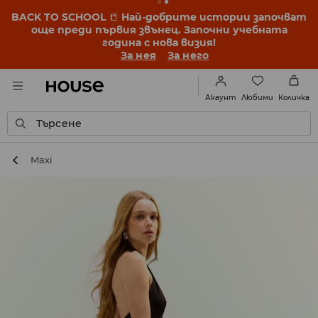
BACK TO SCHOOL
📒
Най-добрите истории започват
още преди първия звънец. Започни учебната
година с нова визия!
За нея
За него
Любими
Акаунт
Количка
Търсене
Maxi