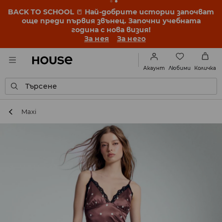
BACK TO SCHOOL
📒
Най-добрите истории започват
още преди първия звънец. Започни учебната
година с нова визия!
За нея
За него
Любими
Акаунт
Количка
Търсене
Maxi