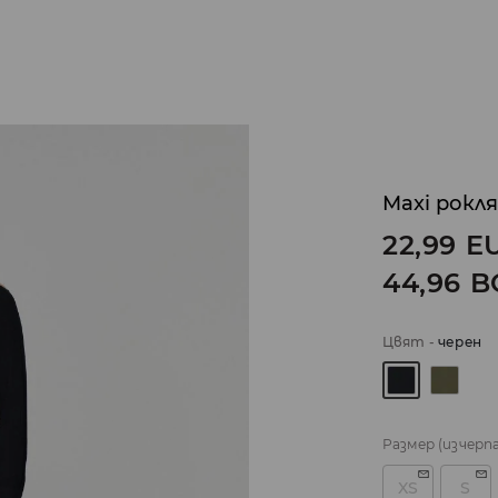
Maxi рокля
22,99
E
44,96
B
Цвят
-
черeн
Размер
(изчерп
XS
S