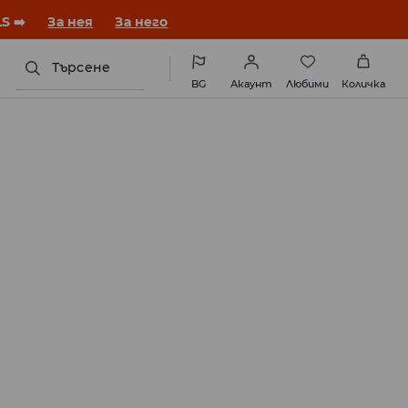
година с нова визия!
За нея
За него
Търсене
BG
Акаунт
Любими
Количка