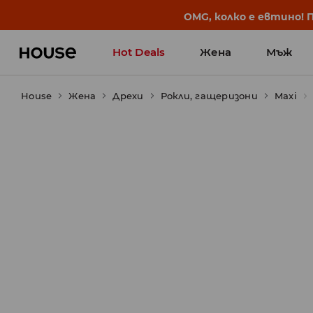
BACK TO SCHOOL
📒
Най-добрите истории 
Hot Deals
Жена
Мъж
House
Жена
Дрехи
Рокли, гащеризони
Maxi