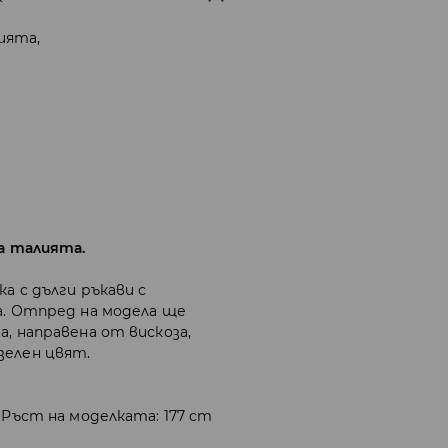
ията,
на талията.
а с дълги ръкави с
а. Отпред на модела ще
а, направена от вискоза,
зелен цвят.
 Ръст на моделката: 177 cm