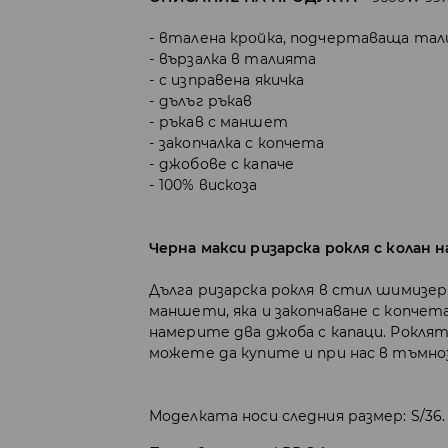
вталена кройка, подчертаваща тал
вързалка в талията
с изправена якичка
дълъг ръкав
ръкав с маншет
закопчалка с копчета
джобове с капаче
100% вискоза
Черна макси ризарска рокля с колан 
Дълга ризарска рокля в стил шимизерк
маншети, яка и закопчаване с копчет
намерите два джоба с капаци. Роклят
можете да купите и при нас в тъмно
Моделката носи следния размер: S/36.