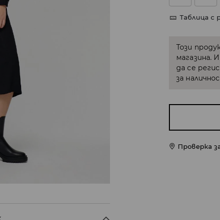
Таблица с 
Този проду
магазина. 
да се реги
за налично
Проверка з
X