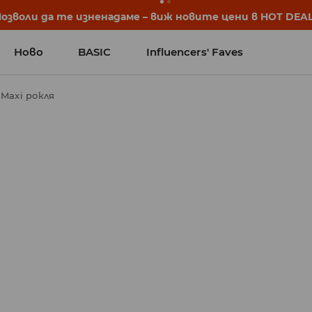
започват още преди първия звънец. Започни учебната 
Ново
BASIC
Influencers' Faves
Maxi рокля