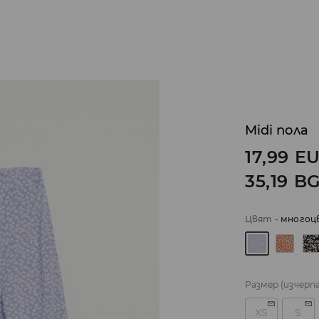
Midi пола
17,99
E
35,19
B
Цвят
-
многоц
Размер
(изчерп
XS
S