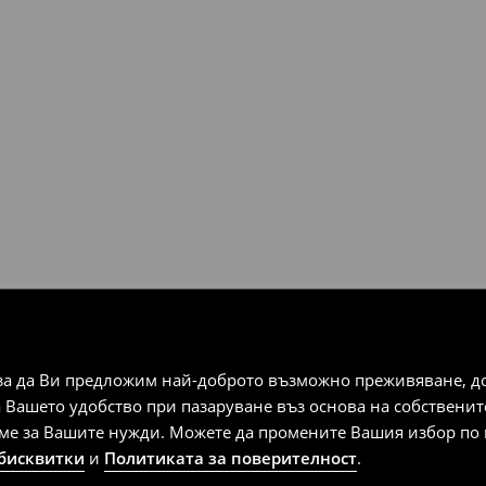
за да Ви предложим най-доброто възможно преживяване, док
а Вашето удобство при пазаруване въз основа на собствени
аме за Вашите нужди. Можете да промените Вашия избор по в
 бисквитки
и
Политиката за поверителност
.