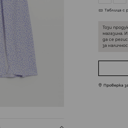
Таблица с 
Този проду
магазина. 
да се реги
за налично
Проверка з
3