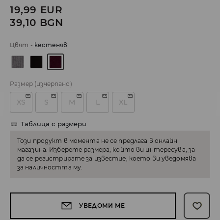
19,99
EUR
39,10
BGN
Цвят
-
кестеняв
Размер
(изчерпано)
XS
S
M
L
XL
Таблица с размери
Този продукт в момента не се предлага в онлайн
магазина. Изберете размера, който ви интересува, за
да се регистрирате за известие, което ви уведомява
за наличността му.
УВЕДОМИ МЕ