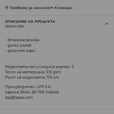
Проверка за наличност в магазин
ОПИСАНИЕ НА ПРОДУКТА
9663W-83X
вталена кройка
дълъг ръкав
деколте каро
Моделката носи следния размер: S
Тегло на материала: 310 gsm
Ръст на моделката: 176 cm
Производител
:
LPP S.A.
Łąkowa 39/44, 80-769 Gdańsk
lpp@lppsa.com