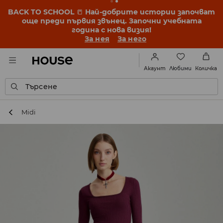
BACK TO SCHOOL
📒
Най-добрите истории започват
още преди първия звънец. Започни учебната
година с нова визия!
За нея
За него
Любими
Акаунт
Количка
Търсене
Midi