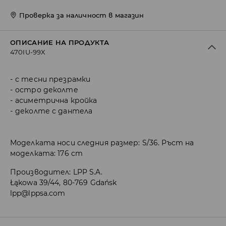
Проверка за наличност в магазин
ОПИСАНИЕ НА ПРОДУКТА
470IU-99X
с тесни презрамки
остро деколте
асиметрична кройка
деколте с дантела
Моделката носи следния размер: S/36. Ръст на
моделката: 176 cm
Производител
:
LPP S.A.
Łąkowa 39/44, 80-769 Gdańsk
lpp@lppsa.com