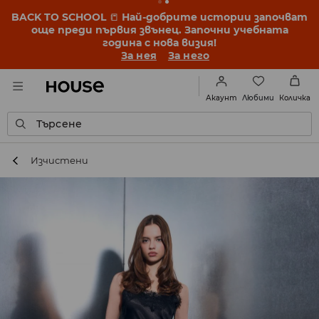
BACK TO SCHOOL
📒
Най-добрите истории започват
още преди първия звънец. Започни учебната
година с нова визия!
За нея
За него
Любими
Акаунт
Количка
Търсене
Изчистени