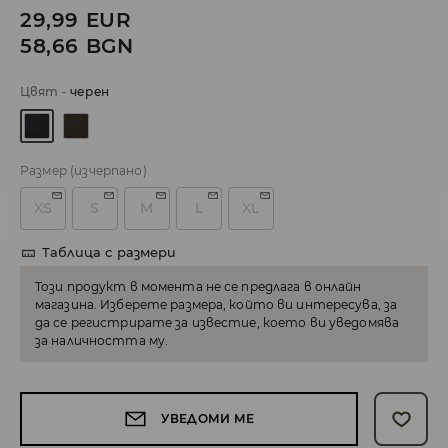
29,99
EUR
58,66
BGN
Цвят
-
черeн
Размер
(изчерпано)
XS
S
M
L
XL
Таблица с размери
Този продукт в момента не се предлага в онлайн
магазина. Изберете размера, който ви интересува, за
да се регистрирате за известие, което ви уведомява
за наличността му.
УВЕДОМИ МЕ