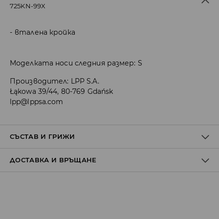
725KN-99X
вталена кройка
Моделката носи следния размер: S
Производител
:
LPP S.A.
Łąkowa 39/44, 80-769 Gdańsk
lpp@lppsa.com
СЪСТАВ И ГРИЖИ
ДОСТАВКА И ВРЪЩАНЕ
ПЪРВА МАТЕРИЯ
:
95% ПОЛИЕСТЕР, 5% ЕЛАСТАН
ВТОРА МАТЕРИЯ
:
100% ПОЛИЕСТЕР
ТРЕТА МАТЕРИЯ
:
92% ПОЛИЕСТЕР, 8% ЕЛАСТАН
Политика на доставка
ЗАБРАНЕНО Е ИЗБЕЛВАНЕТО
Доставка до стационарен магазин
ДА НЕ СЕ ГЛАДИ