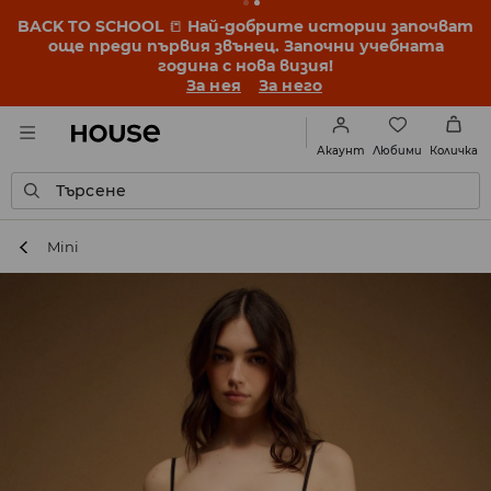
BACK TO SCHOOL
📒
Най-добрите истории започват
още преди първия звънец. Започни учебната
година с нова визия!
За нея
За него
Любими
Акаунт
Количка
Търсене
Mini