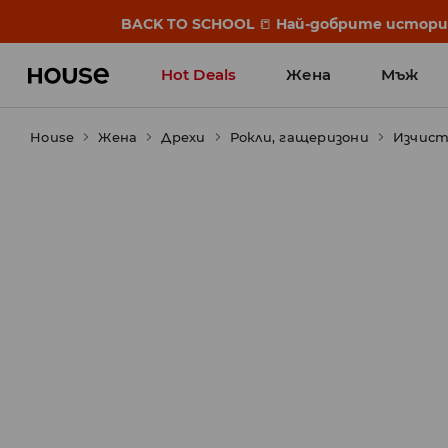
BACK TO SCHOOL
📒
Най-добрите истории 
Hot Deals
Жена
Мъж
House
Жена
Дрехи
Рокли, гащеризони
Изчис