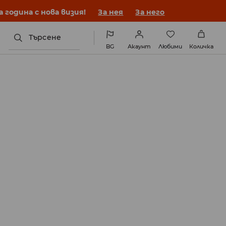
година с нова визия!
За нея
За него
Търсене
BG
Акаунт
Любими
Количка