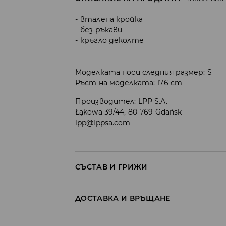
вталена кройка
без ръкави
кръгло деколте
Моделката носи следния размер: S
Ръст на моделката: 176 cm
Производител
:
LPP S.A.
Łąkowa 39/44, 80-769 Gdańsk
lpp@lppsa.com
СЪСТАВ И ГРИЖИ
ПЪРВА МАТЕРИЯ
:
10% ЕЛАСТАН, 90% ПОЛИЕ
ДОСТАВКА И ВРЪЩАНЕ
ДА СЕ ПЕРЕ ОТДЕЛНО ИЛИ С ПОДОБНИ ЦВЕ
Политика на доставка