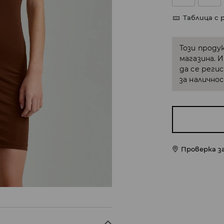
Таблица с 
Този проду
магазина. 
да се реги
за налично
Проверка з