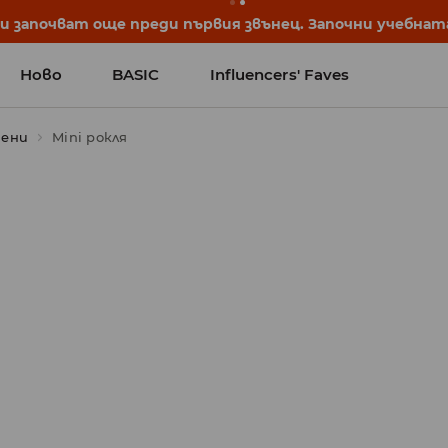
започват още преди първия звънец. Започни учебната 
Ново
BASIC
Influencers' Faves
тени
Mini рокля