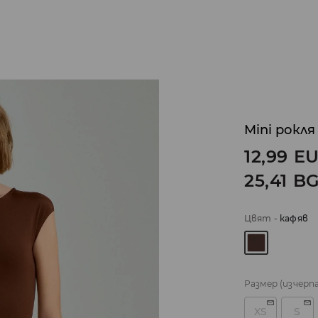
Mini рокля
12,99
E
25,41
B
Цвят
-
кaфяв
Размер
(изчерп
XS
S