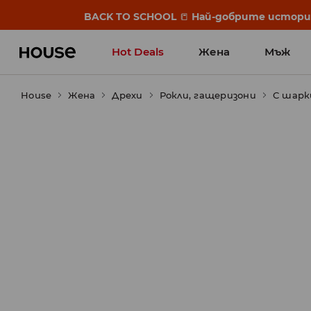
BACK TO SCHOOL
📒
Най-добрите истории 
Hot Deals
Жена
Мъж
House
Жена
Дрехи
Рокли, гащеризони
С шарк