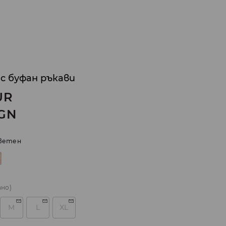
 с буфан ръкави
UR
GN
ветен
ано)
M
L
XL