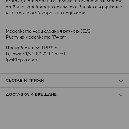
платка, а отстрани са вложени джобове. Палтото
отвън е изработено от плат с високо съдържание
на памук, а отвътре има подплата.
Моделката носи следния размер: XS/S
Ръст на моделката: 174 cm
Производител
:
LPP S.A.
Łąkowa 39/44, 80-769 Gdańsk
lpp@lppsa.com
СЪСТАВ И ГРИЖИ
ДОСТАВКА И ВРЪЩАНЕ
ПЪРВА МАТЕРИЯ
:
63% ПАМУК, 37% ПОЛИАМИД
ПЪРВА ПОДПЛАТА
:
100% ПОЛИЕСТЕР
Политика на доставка
ЗАБРАНЕНО Е ИЗБЕЛВАНЕТО
Доставка до стационарен магазин
ДА НЕ СЕ ГЛАДИ