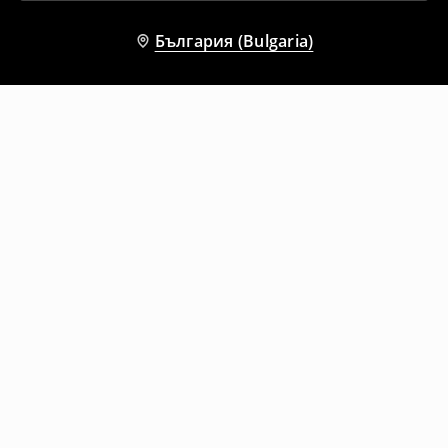
България (Bulgaria)
Други клиенти също избраха