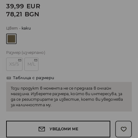
39,99
EUR
78,21
BGN
Цвят
-
каки
Размер
(изчерпано)
XS/S
M/L
Таблица с размери
Този продукт в момента не се предлага в онлайн
магазина. Изберете размера, който ви интересува, за
да се регистрирате за известие, което ви уведомява
за наличността му.
УВЕДОМИ МЕ