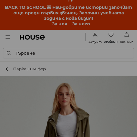
BACK TO SCHOOL 🎒 Най-добрите истории започват
още преди първия звънец. Започни учебната
година с нова визия!
За нея
За него
Любими
Акаунт
Количка
Търсене
Парка, шлифер