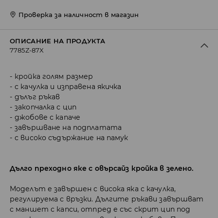
Проверка за наличност в магазин
ОПИСАНИЕ НА ПРОДУКТА
7785Z-87X
кройка голям размер
с качулка и изправена якичка
дълъг ръкав
закопчалка с цип
джобове с капаче
завършване на подплатата
с високо съдържание на памук
Дълго преходно яке с овърсайз кройка в зелено.
Моделът е завършен с висока яка с качулка,
регулируема с връзки. Дългите ръкави завършват
с маншет с капси, отпред е със скрит цип под