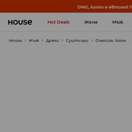
BACK TO SCHOOL
📒
Най-добрите истории 
Hot Deals
Жена
Мъж
House
Мъж
Дрехи
Суитчъри
Oversize, loose