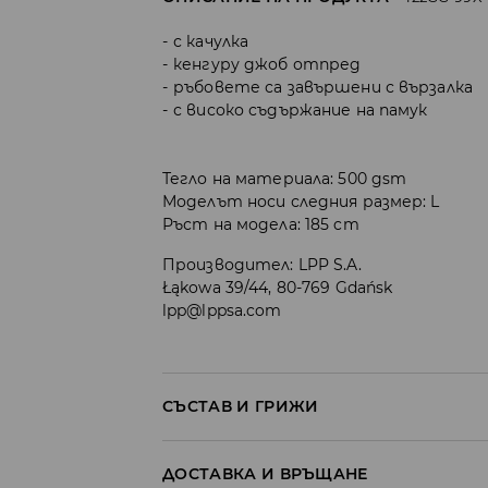
с качулка
кенгуру джоб отпред
ръбовете са завършени с вързалка
с високо съдържание на памук
Тегло на материала: 500 gsm
Моделът носи следния размер: L
Ръст на модела: 185 cm
Производител
:
LPP S.A.
Łąkowa 39/44, 80-769 Gdańsk
lpp@lppsa.com
СЪСТАВ И ГРИЖИ
ПЪРВА МАТЕРИЯ
:
80% ПАМУК, 20% ПОЛИЕСТ
ДОСТАВКА И ВРЪЩАНЕ