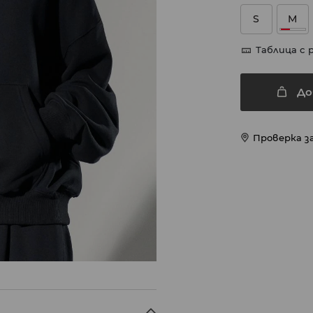
S
M
Таблица с 
До
Проверка з