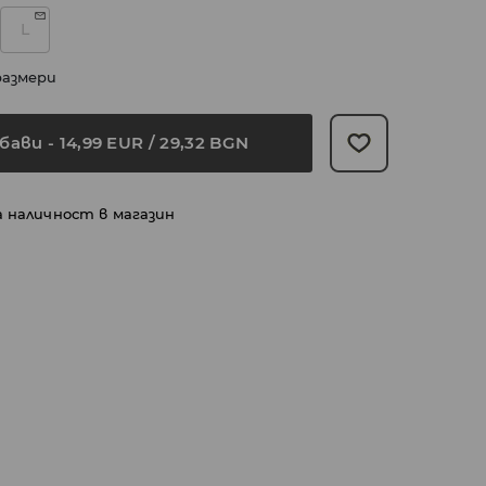
L
размери
бави
-
14,99
EUR
/ 29,32 BGN
а наличност в магазин