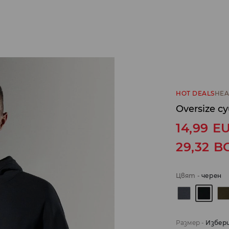
HOT DEALS
HEA
Oversize 
14,99
E
29,32
B
Цвят
-
черeн
Размер
-
Избер