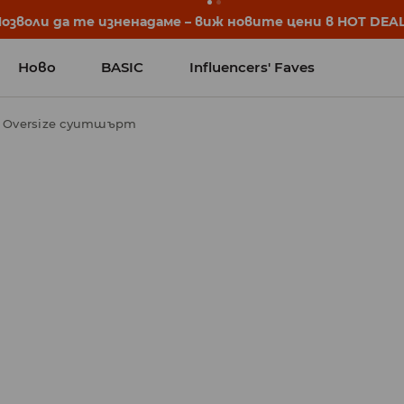
започват още преди първия звънец. Започни учебната 
Ново
BASIC
Influencers' Faves
Oversize суитшърт