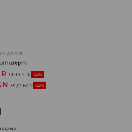
VY WEIGHT
суитшърт
UR
-25%
19,99
EUR
GN
-25%
39,10
BGN
и размер