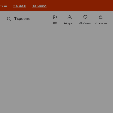
година с нова визия!
За нея
За него
Търсене
BG
Акаунт
Любими
Количка