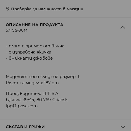
Проверка за наличност в магазин
ОПИСАНИЕ НА ПРОДУКТА
571GS-90M
плат с примес от вълна
с изправена якичка
вмъкнати джобове
Моделът носи следния размер: L
Ръст на модела: 187 cm
Производител
:
LPP S.A.
Łąkowa 39/44, 80-769 Gdańsk
lpp@lppsa.com
СЪСТАВ И ГРИЖИ