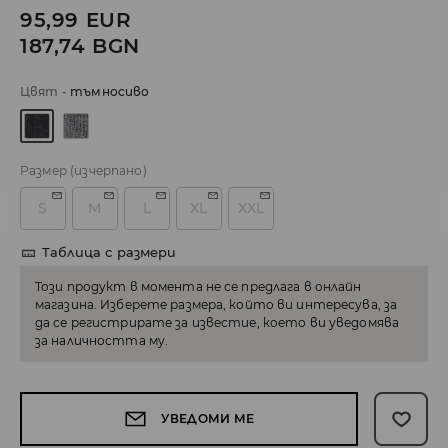
95,99
EUR
187,74
BGN
Цвят
-
тъмносиво
Размер
(изчерпано)
S
M
L
XL
XXL
Таблица с размери
Този продукт в момента не се предлага в онлайн
магазина. Изберете размера, който ви интересува, за
да се регистрирате за известие, което ви уведомява
за наличността му.
УВЕДОМИ МЕ