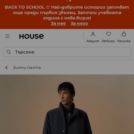
BACK TO SCHOOL
📒
Най-добрите истории започват
още преди първия звънец. Започни учебната
година с нова визия!
За нея
За него
Любими
Акаунт
Количка
Търсене
Зимни палта