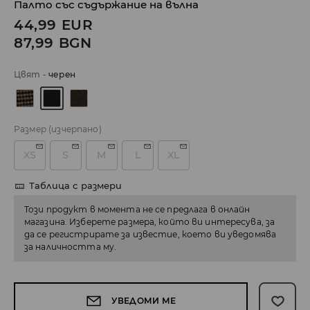
Палто със съдържание на вълна
44,99
EUR
87,99
BGN
Цвят
-
черeн
Размер
(изчерпано)
XS
S
M
L
XL
Таблица с размери
Този продукт в момента не се предлага в онлайн
магазина. Изберете размера, който ви интересува, за
да се регистрирате за известие, което ви уведомява
за наличността му.
УВЕДОМИ МЕ