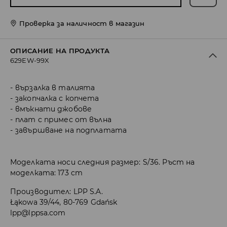
Проверка за наличност в магазин
ОПИСАНИЕ НА ПРОДУКТА
629EW-99X
вързалка в талията
закопчалка с копчета
вмъкнати джобове
плат с примес от вълна
завършване на подплатата
Моделката носи следния размер: S/36. Ръст на
моделката: 173 cm
Производител
:
LPP S.A.
Łąkowa 39/44, 80-769 Gdańsk
lpp@lppsa.com