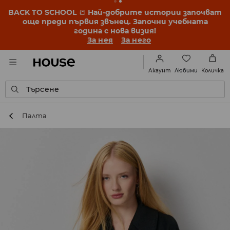
BACK TO SCHOOL
📒
Най-добрите истории започват
още преди първия звънец. Започни учебната
година с нова визия!
За нея
За него
Любими
Акаунт
Количка
Търсене
Палта