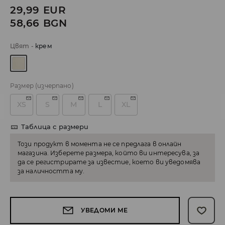
29,99
EUR
58,66
BGN
Цвят
-
крем
Размер
(изчерпано)
XS
S
M
L
XL
Таблица с размери
Този продукт в момента не се предлага в онлайн
магазина. Изберете размера, който ви интересува, за
да се регистрирате за известие, което ви уведомява
за наличността му.
УВЕДОМИ МЕ