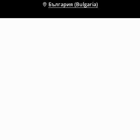
България (Bulgaria)
Други клиенти също избраха
Спортни джогъри
Спортен панталон