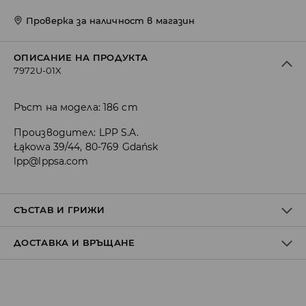
Проверка за наличност в магазин
ОПИСАНИЕ НА ПРОДУКТА
7972U-01X
Ръст на модела: 186 cm
Производител
:
LPP S.A.
Łąkowa 39/44, 80-769 Gdańsk
lpp@lppsa.com
СЪСТАВ И ГРИЖИ
ДОСТАВКА И ВРЪЩАНЕ
Материя І
:
100% ПАМУК
МОЖЕ ДА СЕ ПЕРЕ В ПЕРАЛНАТА МАШИНА, ПРИ
Политика на доставка
МАКСИМАЛНАТА ТЕМП. 30°С
ЗАБРАНЕНО Е ИЗБЕЛВАНЕТО