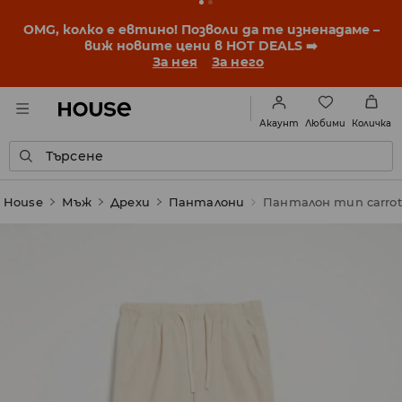
BACK TO SCHOOL
📒
Най-добрите истории започват
още преди първия звънец. Започни учебната
година с нова визия!
За нея
За него
Любими
Акаунт
Количка
Търсене
House
Мъж
Дрехи
Панталони
Панталон тип carrot