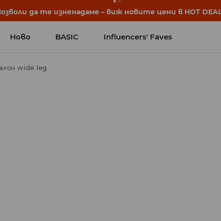
започват още преди първия звънец. Започни учебната 
Ново
BASIC
Influencers' Faves
лон wide leg