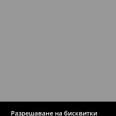
Можете да върнете продукти безпла
стационарните магазини на House и 
връщане (с изключение на разсрочени 
⟶
Подробни правила за връщане
Разрешаване на бисквитки