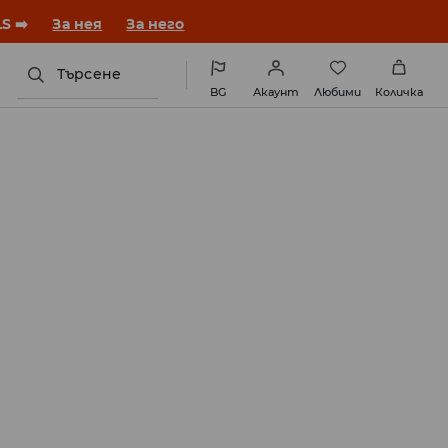
година с нова визия!
За нея
За него
Търсене
BG
Акаунт
Любими
Количка