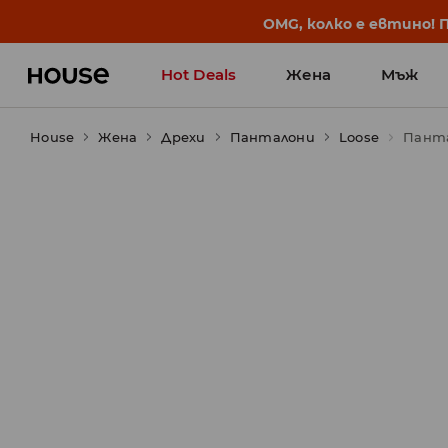
BACK TO SCHOOL
📒
Най-добрите истории 
Hot Deals
Жена
Мъж
House
Жена
Дрехи
Панталони
Loose
Панта