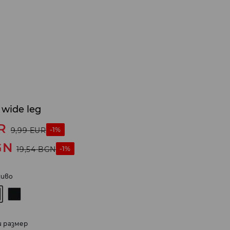
wide leg
R
-1%
9,99
EUR
GN
-1%
19,54
BGN
иво
и размер