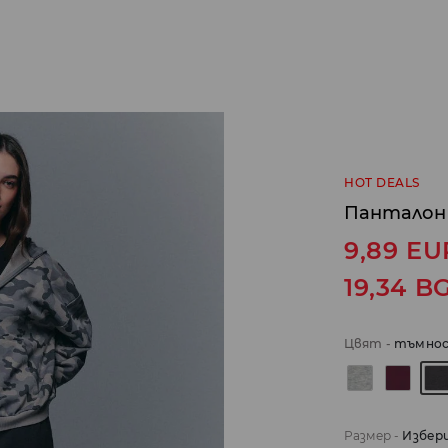
HOT DEALS
Панталон 
9,89
EU
19,34
B
Цвят
-
тъмнос
Размер
-
Избер