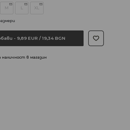
M
L
XL
размери
обави
-
9,89
EUR
/ 19,34 BGN
а наличност в магазин