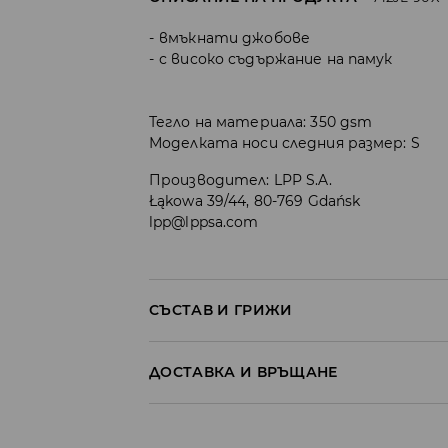
вмъкнати джобове
с високо съдържание на памук
Тегло на материала: 350 gsm
Моделката носи следния размер: S
Производител
:
LPP S.A.
Łąkowa 39/44, 80-769 Gdańsk
lpp@lppsa.com
СЪСТАВ И ГРИЖИ
ПЪРВА МАТЕРИЯ
:
60% ПАМУК, 40% ПОЛИЕСТ
ДОСТАВКА И ВРЪЩАНЕ
ДА СЕ ГЛАДИ ОТ ВЪТРЕШНАТА СТРАНА
Политика на доставка
ЗАБРАНЕНО Е ИЗБЕЛВАНЕТО