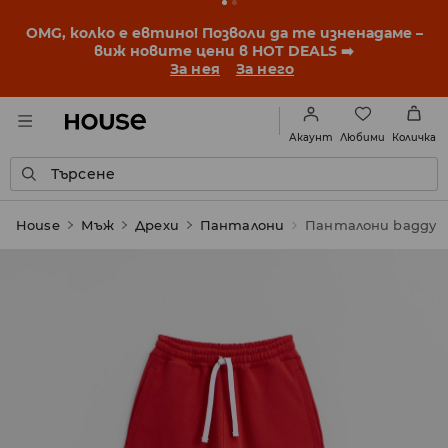
BACK TO SCHOOL
📒
Най-добрите истории започват
още преди първия звънец. Започни учебната
година с нова визия!
За нея
За него
Любими
Акаунт
Количка
Търсене
House
Мъж
Дрехи
Панталони
Панталони baggy