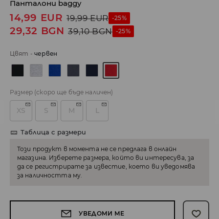
Панталони baggy
14,99
EUR
19,99
EUR
-25%
29,32
BGN
39,10
BGN
-25%
Цвят
-
червeн
Размер
(скоро ще бъде наличен)
XS
S
M
L
Таблица с размери
Този продукт в момента не се предлага в онлайн
магазина. Изберете размера, който ви интересува, за
да се регистрирате за известие, което ви уведомява
за наличността му.
УВЕДОМИ МЕ