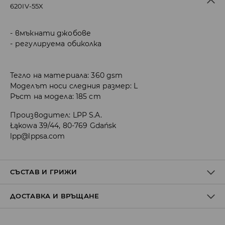
620IV-55X
вмъкнати джобове
регулируема обиколка
Тегло на материала: 360 gsm
Моделът носи следния размер: L
Ръст на модела: 185 cm
Производител
:
LPP S.A.
Łąkowa 39/44, 80-769 Gdańsk
lpp@lppsa.com
СЪСТАВ И ГРИЖИ
ДОСТАВКА И ВРЪЩАНЕ
60% ПАМУК, 40% ПОЛИЕСТЕР
Политика на доставка