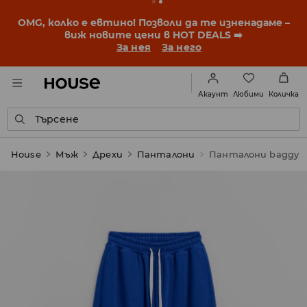
BACK TO SCHOOL
📒
Най-добрите истории започват
още преди първия звънец. Започни учебната
година с нова визия!
За нея
За него
Любими
Акаунт
Количка
Търсене
House
Мъж
Дрехи
Панталони
Панталони baggy