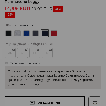
Панталони baggy
14,99
EUR
19,99
EUR
-25%
-25%
Цвят
-
тъмносин
Размер
(скоро ще бъде наличен)
XS
S
M
L
Таблица с размери
Този продукт в момента не се предлага в онлайн
магазина. Изберете размера, който ви интересува, за
да се регистрирате за известие, което ви уведомява
за наличността му.
УВЕДОМИ МЕ