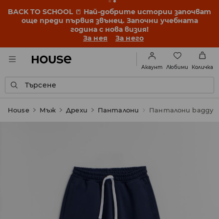
BACK TO SCHOOL
📒
Най-добрите истории започват
още преди първия звънец. Започни учебната
година с нова визия!
За нея
За него
Любими
Акаунт
Количка
Търсене
House
Мъж
Дрехи
Панталони
Панталони baggy