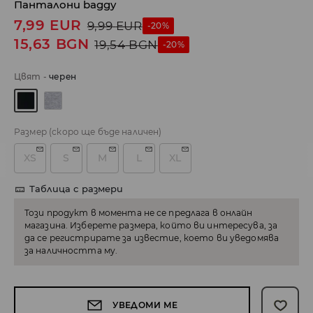
Панталони baggy
7,99
EUR
9,99
EUR
-20%
15,63
BGN
19,54
BGN
-20%
Цвят
-
черeн
Размер
(скоро ще бъде наличен)
XS
S
M
L
XL
Таблица с размери
Този продукт в момента не се предлага в онлайн
магазина. Изберете размера, който ви интересува, за
да се регистрирате за известие, което ви уведомява
за наличността му.
УВЕДОМИ МЕ