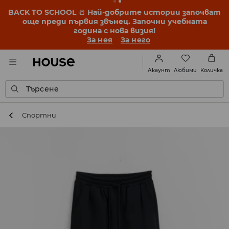
BACK TO SCHOOL
📒
Най-добрите истории започват
още преди първия звънец. Започни учебната
година с нова визия!
За нея
За него
Любими
Акаунт
Количка
Търсене
Спортни