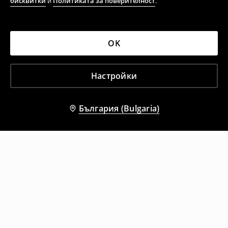
бисквитки
и
Политиката за поверителност
.
OK
Настройки
България (Bulgaria)