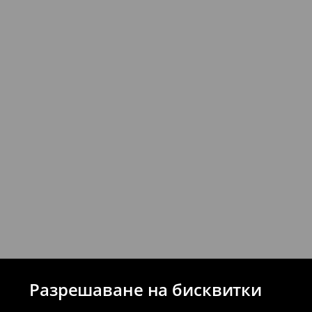
Можете да върнете продукти безпла
стационарните магазини на House и 
връщане (с изключение на разсрочени 
⟶
Подробни правила за връщане
Разрешаване на бисквитки