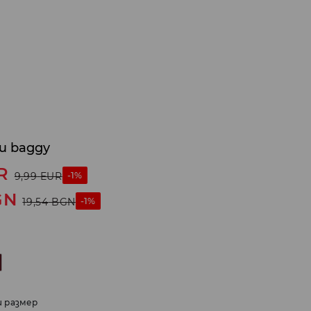
и baggy
R
-1%
9,99
EUR
GN
-1%
19,54
BGN
и размер