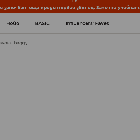
започват още преди първия звънец. Започни учебната 
Ново
BASIC
Influencers' Faves
лони baggy