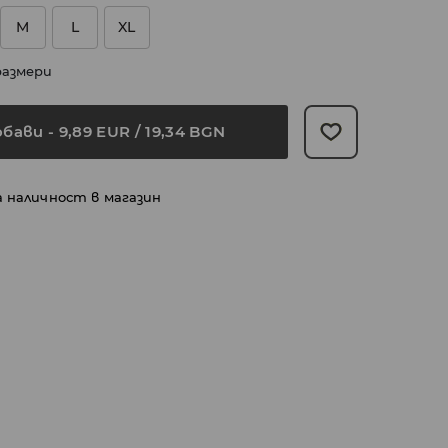
M
L
XL
размери
обави
-
9,89
EUR
/ 19,34 BGN
а наличност в магазин