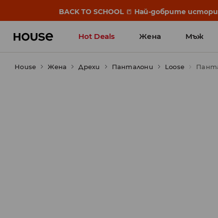
BACK TO SCHOOL
📒
Най-добрите истории 
Hot Deals
Жена
Мъж
House
Жена
Дрехи
Панталони
Loose
Панта