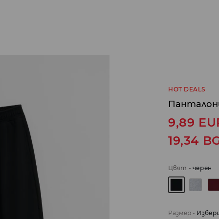
HOT DEALS
Панталон
9,89
EU
19,34
B
Цвят
-
черeн
Размер
-
Избер