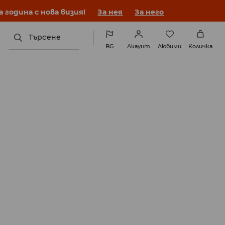
година с нова визия!
За нея
За него
Търсене
BG
Акаунт
Любими
Количка