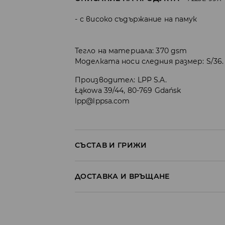
с високо съдържание на памук
Тегло на материала: 370 gsm
Моделката носи следния размер: S/36.
Производител
:
LPP S.A.
Łąkowa 39/44, 80-769 Gdańsk
lpp@lppsa.com
СЪСТАВ И ГРИЖИ
ПЪРВА МАТЕРИЯ
:
60% ПАМУК, 40% ПОЛИЕСТ
ДОСТАВКА И ВРЪЩАНЕ
ДА СЕ ГЛАДИ ОТ ВЪТРЕШНАТА СТРАНА
Политика на доставка
ЗАБРАНЕНО Е ИЗБЕЛВАНЕТО
Доставка до стационарен магазин