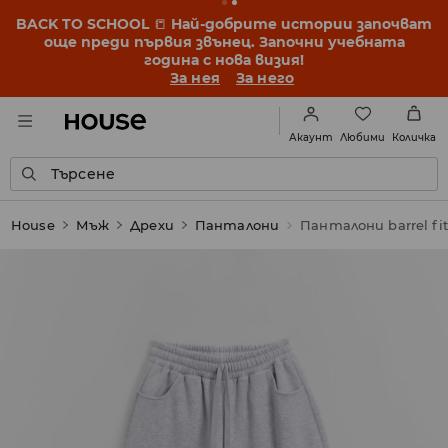
BACK TO SCHOOL
📒
Най-добрите истории започват
още преди първия звънец. Започни учебната
година с нова визия!
За нея
За него
Любими
Акаунт
Количка
Търсене
House
Мъж
Дрехи
Панталони
Панталони barrel fit