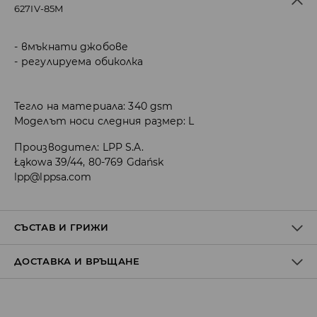
627IV-85M
вмъкнати джобове
регулируема обиколка
Тегло на материала: 340 gsm
Моделът носи следния размер: L
Производител
:
LPP S.A.
Łąkowa 39/44, 80-769 Gdańsk
lpp@lppsa.com
СЪСТАВ И ГРИЖИ
ДОСТАВКА И ВРЪЩАНЕ
ПЪРВА МАТЕРИЯ
:
60% ПАМУК, 40% ПОЛИЕСТЕР
ЗАБРАНЕНО Е ИЗБЕЛВАНЕТО
Политика на доставка
ДА СЕ ПЕРЕ С ПОДОБНИ ЦВЕТОВЕ