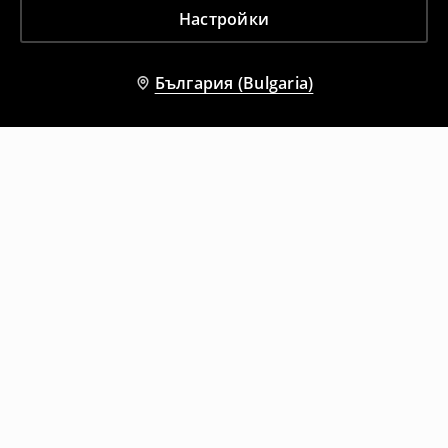
Настройки
България (Bulgaria)
Други клиенти също избраха