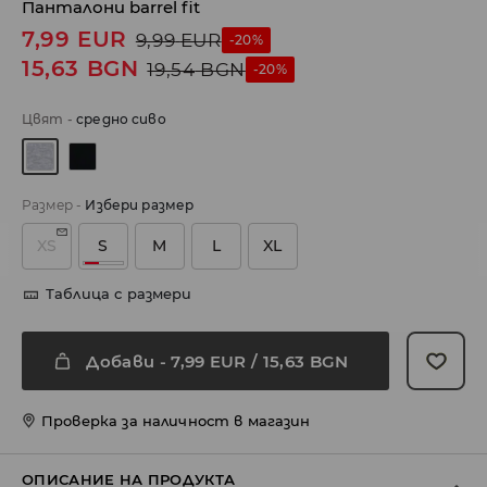
Панталони barrel fit
7,99
EUR
9,99
EUR
-20%
15,63
BGN
19,54
BGN
-20%
Цвят
-
средно сиво
Размер
-
Избери размер
XS
S
M
L
XL
Таблица с размери
Добави
-
7,99
EUR
/ 15,63 BGN
Проверка за наличност в магазин
ОПИСАНИЕ НА ПРОДУКТА