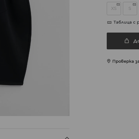
XS
S
Таблица с 
Д
Проверка з