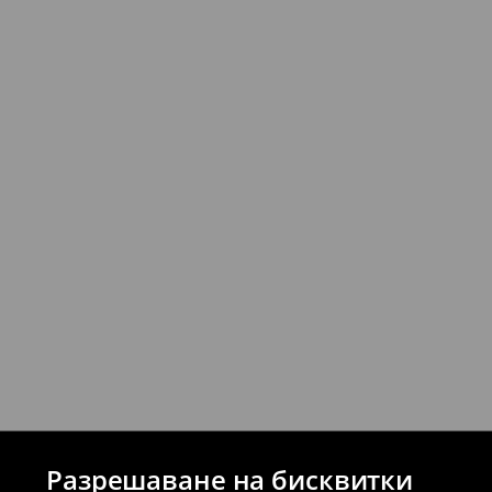
Можете да върнете продукти безпла
стационарните магазини на House и 
връщане (с изключение на разсрочени 
⟶
Подробни правила за връщане
Разрешаване на бисквитки