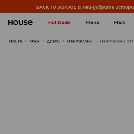
BACK TO SCHOOL
📒
Най-добрите истории 
Hot Deals
Жена
Мъж
House
Мъж
Дрехи
Панталони
Панталони barre