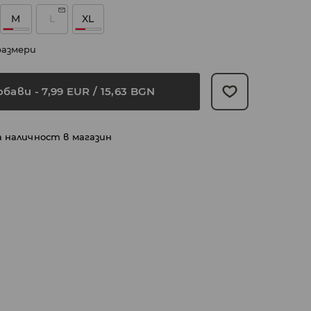
M
L
XL
размери
обави
-
7,99
EUR
/ 15,63 BGN
а наличност в магазин