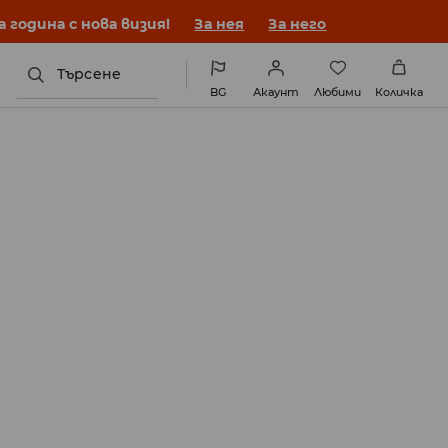
година с нова визия!
За нея
За него
Търсене
BG
Акаунт
Любими
Количка