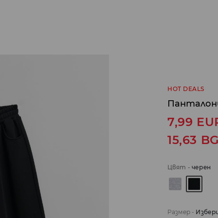
HOT DEALS
Панталони 
7,99
EU
15,63
B
Цвят
-
черeн
Размер
-
Избер