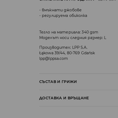
вмъкнати джобове
регулируема обиколка
Тегло на материала: 340 gsm
Моделът носи следния размер: L
Производител
:
LPP S.A.
Łąkowa 39/44, 80-769 Gdańsk
lpp@lppsa.com
СЪСТАВ И ГРИЖИ
ПЪРВА МАТЕРИЯ
:
60% ПАМУК, 40% ПОЛИЕСТ
ДОСТАВКА И ВРЪЩАНЕ
ЗАБРАНЕНО Е ИЗБЕЛВАНЕТО
Политика на доставка
ДА СЕ ПЕРЕ С ПОДОБНИ ЦВЕТОВЕ