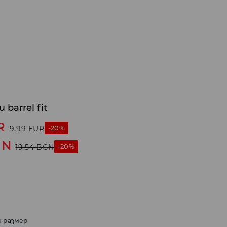
barrel fit
R
-20%
9,99
EUR
GN
-20%
19,54
BGN
и размер