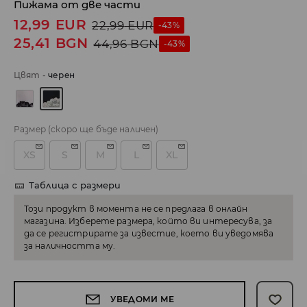
Пижама от две части
12,99
EUR
22,99
EUR
-43%
25,41
BGN
44,96
BGN
-43%
Цвят
-
черeн
Размер
(скоро ще бъде наличен)
XS
S
M
L
XL
Таблица с размери
Този продукт в момента не се предлага в онлайн
магазина. Изберете размера, който ви интересува, за
да се регистрирате за известие, което ви уведомява
за наличността му.
УВЕДОМИ МЕ