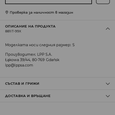
Проверка за наличност в магазин
ОПИСАНИЕ НА ПРОДУКТА
881IT-99X
Моделката носи следния размер: S
Производител
:
LPP S.A.
Łąkowa 39/44, 80-769 Gdańsk
lpp@lppsa.com
СЪСТАВ И ГРИЖИ
ДОСТАВКА И ВРЪЩАНЕ
1ви АРТИКУЛ, ПЪРВА МАТЕРИЯ
:
97% ПОЛИЕСТЕР, 3%
ЕЛАСТАН
Политика на доставка