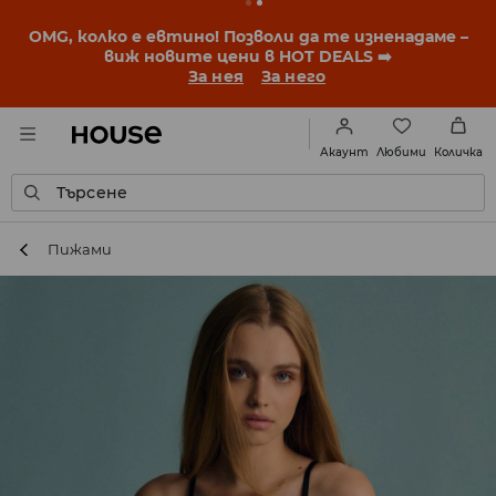
BACK TO SCHOOL
📒
Най-добрите истории започват
още преди първия звънец. Започни учебната
година с нова визия!
За нея
За него
Любими
Акаунт
Количка
Търсене
Пижами