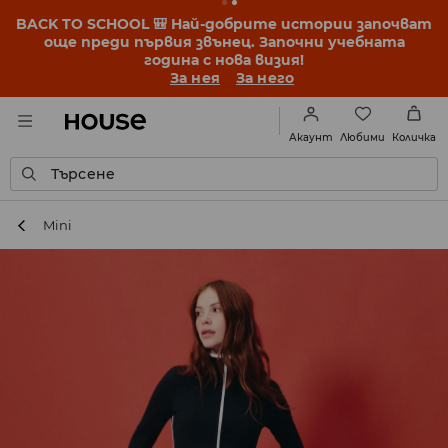
BACK TO SCHOOL 🎒 Най-добрите истории започват
още преди първия звънец. Започни учебната
година с нова визия!
За нея
За него
Любими
Акаунт
Количка
Търсене
Mini