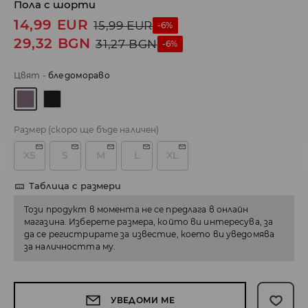
Пола с шорти
14,99
EUR
15,99
EUR
-6%
29,32
BGN
31,27
BGN
-6%
Цвят
-
бледомораво
Размер
(скоро ще бъде наличен)
XS
S
M
L
XL
Таблица с размери
Този продукт в момента не се предлага в онлайн
магазина. Изберете размера, който ви интересува, за
да се регистрирате за известие, което ви уведомява
за наличността му.
УВЕДОМИ МЕ