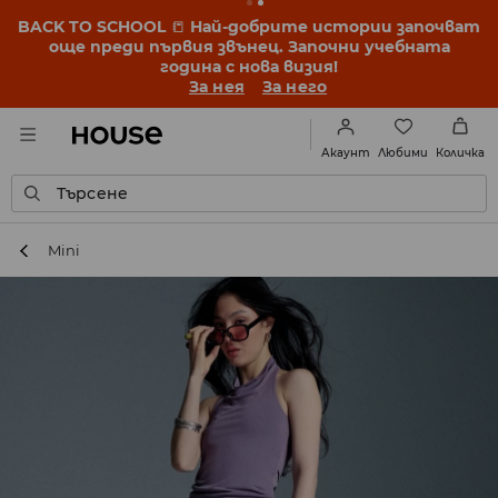
BACK TO SCHOOL
📒
Най-добрите истории започват
още преди първия звънец. Започни учебната
година с нова визия!
За нея
За него
Любими
Акаунт
Количка
Търсене
Mini