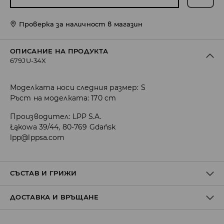
Проверка за наличност в магазин
ОПИСАНИЕ НА ПРОДУКТА
679JU-34X
Моделката носи следния размер: S
Ръст на моделката: 170 cm
Производител
:
LPP S.A.
Łąkowa 39/44, 80-769 Gdańsk
lpp@lppsa.com
СЪСТАВ И ГРИЖИ
ДОСТАВКА И ВРЪЩАНЕ
ПЪРВА МАТЕРИЯ
:
70% МОДАЛ, 30% ПОЛИЕСТЕР