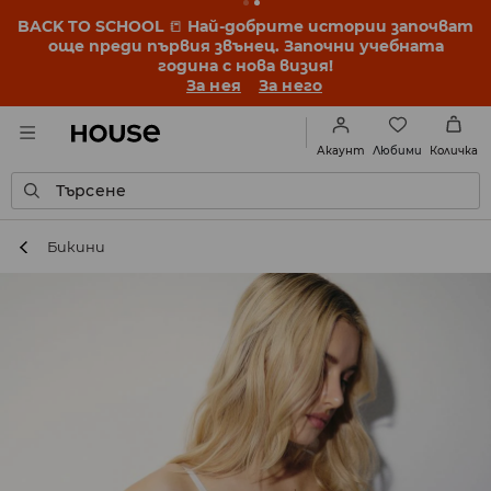
BACK TO SCHOOL
📒
Най-добрите истории започват
още преди първия звънец. Започни учебната
година с нова визия!
За нея
За него
Любими
Акаунт
Количка
Търсене
Бикини