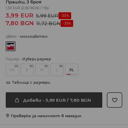
Прашки, 3 броя
1,33 EUR
(2,60 BGN)
/
1 бр.
3,99
EUR
5,99
EUR
-33%
7,80
BGN
11,72
BGN
-33%
Цвят
-
многоцветен
Размер
-
Избери размер
XS
S
M
L
XL
Таблица с размери
Добави
-
3,99
EUR
/ 7,80 BGN
Проверка за наличност в магазин