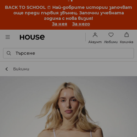
BACK TO SCHOOL
📒
Най-добрите истории започват
още преди първия звънец. Започни учебната
година с нова визия!
За нея
За него
Любими
Акаунт
Количка
Търсене
Бикини