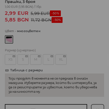
Прашки, 3 броя
1,00 EUR
(1,95 BGN)
/
1 бр.
2,99
EUR
5,99
EUR
-50%
5,85
BGN
11,72
BGN
-50%
Цвят
-
многоцветен
Размер
(изчерпано)
XS
S
M
L
XL
Таблица с размери
Този продукт в момента не се предлага в онлайн
магазина. Изберете размера, който ви интересува, за
да се регистрирате за известие, което ви уведомява
за наличността му.