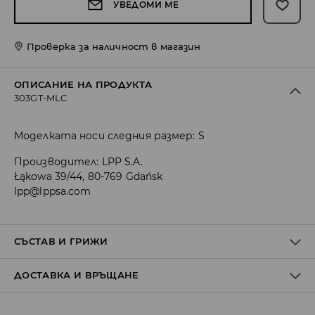
УВЕДОМИ МЕ
Проверка за наличност в магазин
ОПИСАНИЕ НА ПРОДУКТА
303GT-MLC
Моделката носи следния размер: S
Производител
:
LPP S.A.
Łąkowa 39/44, 80-769 Gdańsk
lpp@lppsa.com
СЪСТАВ И ГРИЖИ
ДОСТАВКА И ВРЪЩАНЕ
1ви АРТИКУЛ,ПЪРВА ПОДПЛАТА
:
100% ПАМУК
1ви АРТИКУЛ, ПЪРВА МАТЕРИЯ
:
100% ПАМУК
Политика на доставка