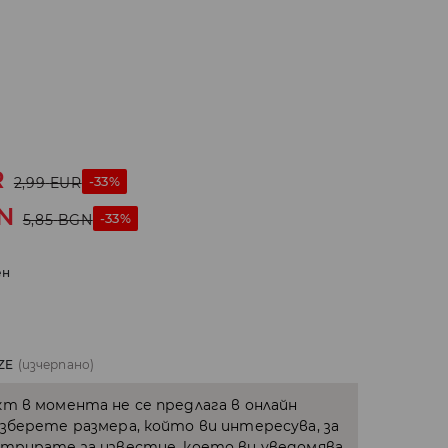
R
-33%
2,99
EUR
N
-33%
5,85
BGN
ен
ZE
(изчерпано)
кт в момента не се предлага в онлайн
Изберете размера, който ви интересува, за
стрирате за известие, което ви уведомява