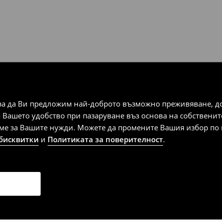
за да Ви предложим най-доброто възможно преживяване, док
а Вашето удобство при пазаруване въз основа на собствени
аме за Вашите нужди. Можете да промените Вашия избор по в
 бисквитки
и
Политиката за поверителност
.