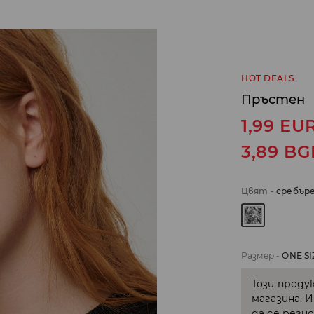
HOT DEALS
Пръстен
1,99
EU
3,89
BG
Цвят
-
сребър
Размер
-
ONE SI
Този проду
магазина. 
да се реги