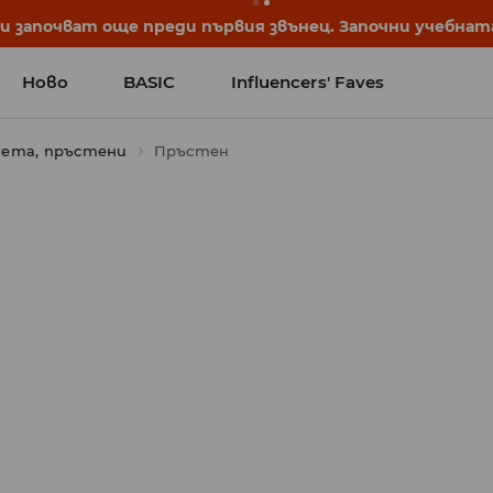
започват още преди първия звънец. Започни учебната 
Ново
BASIC
Influencers' Faves
иета, пръстени
Пръстен