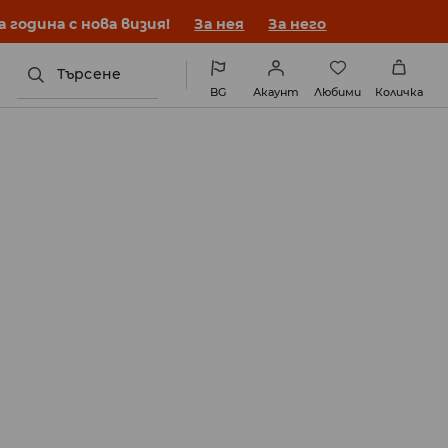
година с нова визия!
За нея
За него
Търсене
BG
Акаунт
Любими
Количка