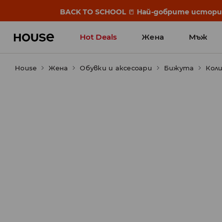
BACK TO SCHOOL
📒
Най-добрите истории 
Hot Deals
Жена
Мъж
House
Жена
Обувки и аксесоари
Бижута
Кол