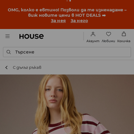
BACK TO SCHOOL
📒
Най-добрите истории започват
още преди първия звънец. Започни учебната
година с нова визия!
За нея
За него
Любими
Акаунт
Количка
Търсене
С дълъг ръкав