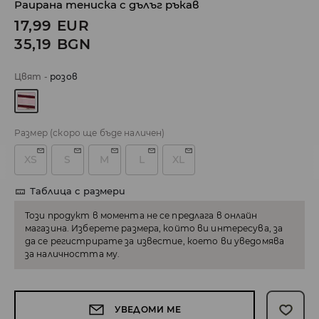
Раирана тениска с дълъг ръкав
17,99
EUR
35,19
BGN
Цвят
-
розов
Размер
(скоро ще бъде наличен)
XS
S
M
L
XL
Таблица с размери
Този продукт в момента не се предлага в онлайн
магазина. Изберете размера, който ви интересува, за
да се регистрирате за известие, което ви уведомява
за наличността му.
УВЕДОМИ МЕ