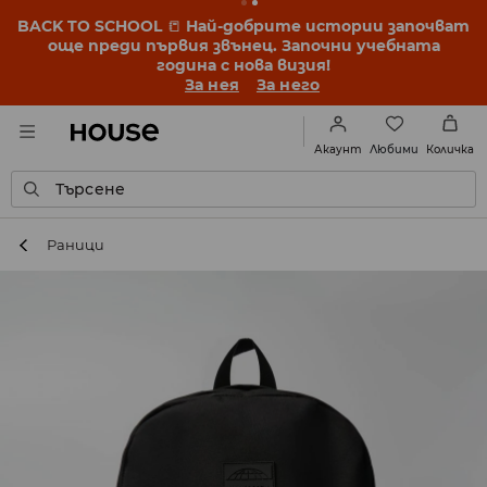
BACK TO SCHOOL
📒
Най-добрите истории започват
още преди първия звънец. Започни учебната
година с нова визия!
За нея
За него
Любими
Акаунт
Количка
Търсене
Раници