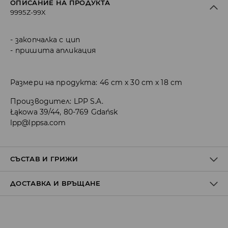
ОПИСАНИЕ НА ПРОДУКТА
9995Z-99X
закопчалка с цип
пришита апликация
Размери на продукта: 46 cm x 30 cm x 18 cm
Производител
:
LPP S.A.
Łąkowa 39/44, 80-769 Gdańsk
lpp@lppsa.com
СЪСТАВ И ГРИЖИ
ДОСТАВКА И ВРЪЩАНЕ
Материя І
:
100% ПОЛИЕСТЕР
Материя ІІ
:
100% ПОЛИЕСТЕР
Политика на доставка
ПРАНЕТО Е ЗАБРАНЕНО