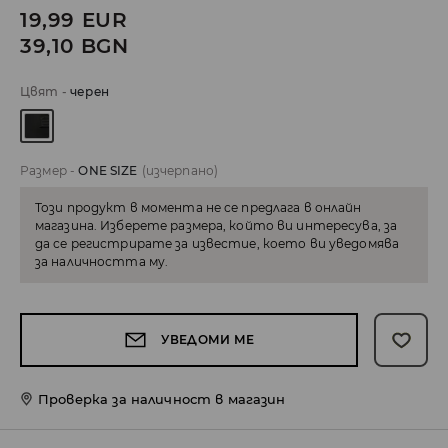
19,99
EUR
39,10
BGN
Цвят
-
черeн
Размер
-
ONE SIZE
(изчерпано)
Този продукт в момента не се предлага в онлайн
магазина. Изберете размера, който ви интересува, за
да се регистрирате за известие, което ви уведомява
за наличността му.
УВЕДОМИ МЕ
Проверка за наличност в магазин