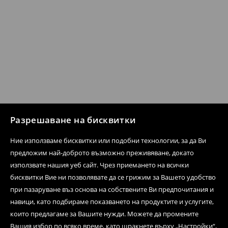
Разрешаване на бисквитки
Ние използваме бисквитки или подобни технологии, за да Ви
предложим най-доброто възможно преживяване, докато
използвате нашия уеб сайт. Чрез приемането на всички
бисквитки Вие ни позволявате да се грижим за Вашето удобство
при пазаруване въз основа на собствените Ви предпочитания и
навици, като подбираме показването на продуктите и услугите,
които предлагаме за Вашите нужди. Можете да промените
Вашия избор по всяко време, като щракнете върху „Настройки“,