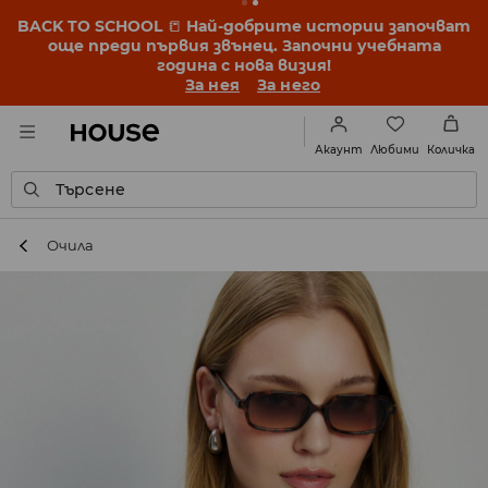
BACK TO SCHOOL
📒
Най-добрите истории започват
още преди първия звънец. Започни учебната
година с нова визия!
За нея
За него
Любими
Акаунт
Количка
Търсене
Очила