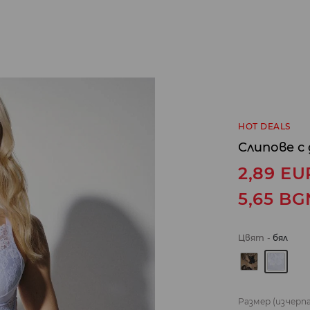
HOT DEALS
Слипове с
2,89
EU
5,65
BG
Цвят
-
бял
Размер
(изчерп