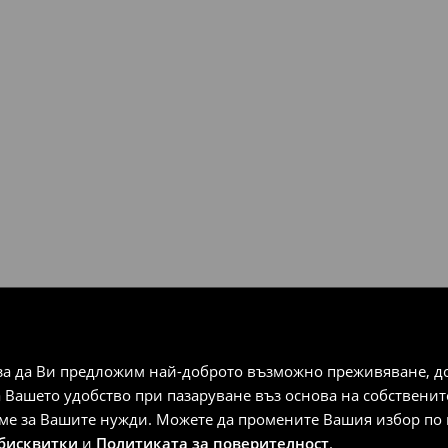
за да Ви предложим най-доброто възможно преживяване, док
а Вашето удобство при пазаруване въз основа на собствени
аме за Вашите нужди. Можете да промените Вашия избор по в
 бисквитки
и
Политиката за поверителност
.