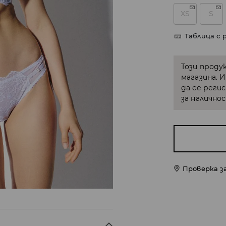
XS
S
Таблица с 
Този проду
магазина. 
да се реги
за налично
Проверка з