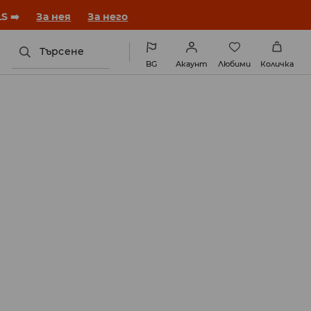
година с нова визия!
За нея
За него
Търсене
BG
Акаунт
Любими
Количка