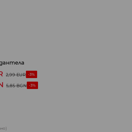
 дантела
R
-3%
2,99
EUR
N
-3%
5,85
BGN
ано)