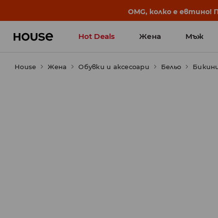
BACK TO SCHOOL
📒
Най-добрите истории 
Hot Deals
Жена
Мъж
House
Жена
Обувки и аксесоари
Бельо
Бикин