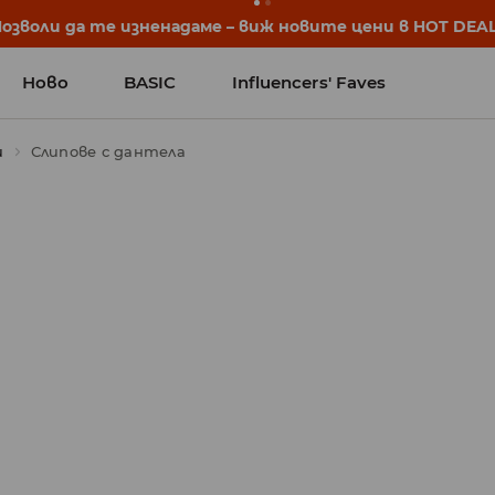
започват още преди първия звънец. Започни учебната 
Ново
BASIC
Influencers' Faves
и
Слипове с дантела