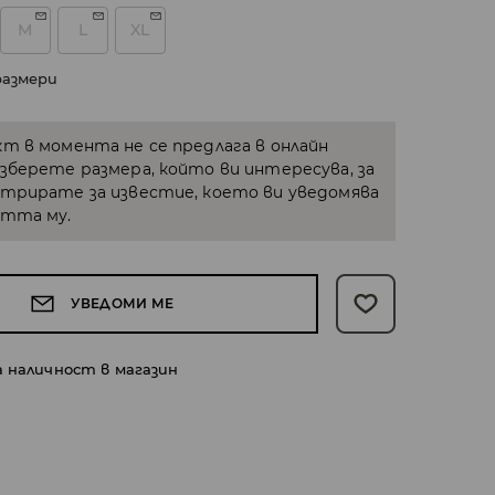
M
L
XL
размери
кт в момента не се предлага в онлайн
Изберете размера, който ви интересува, за
стрирате за известие, което ви уведомява
стта му.
УВЕДОМИ МЕ
а наличност в магазин