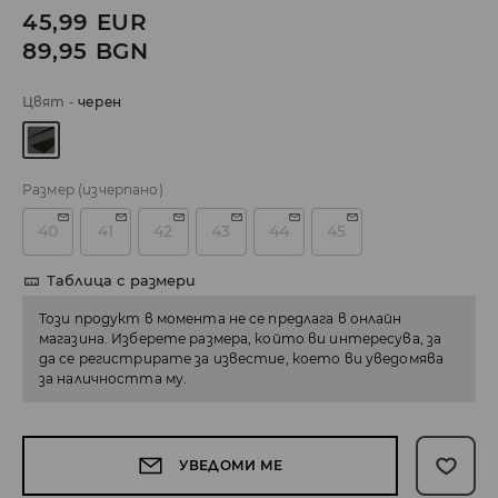
45,99
EUR
89,95
BGN
Цвят
-
черeн
Размер
(изчерпано)
40
41
42
43
44
45
Таблица с размери
Този продукт в момента не се предлага в онлайн
магазина. Изберете размера, който ви интересува, за
да се регистрирате за известие, което ви уведомява
за наличността му.
УВЕДОМИ МЕ