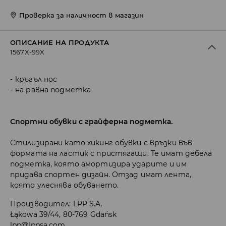
Проверка за наличност в магазин
ОПИСАНИЕ НА ПРОДУКТА
1567X-99X
кръгъл нос
на равна подметка
Спортни обувки с грайферна подметка.
Стилизирани като хикинг обувки с връзки във
формата на ластик с пристягащи. Те имат дебела
подметка, която амортизира ударите и им
придава спортен дизайн. Отзад имат лента,
която улеснява обуването.
Производител
:
LPP S.A.
Łąkowa 39/44, 80-769 Gdańsk
lpp@lppsa.com