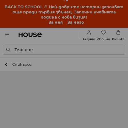
BACK TO SCHOOL
📒
Най-добрите истории започват
още преди първия звънец. Започни учебната
година с нова визия!
За нея
За него
Любими
Акаунт
Количка
Търсене
Сникърси