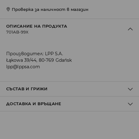
Проверка за наличност в магазин
ОПИСАНИЕ НА ПРОДУКТА
701AB-99X
Производител
:
LPP S.A.
Łąkowa 39/44, 80-769 Gdańsk
lpp@lppsa.com
СЪСТАВ И ГРИЖИ
ДОСТАВКА И ВРЪЩАНЕ
Материя І
:
60% ПОЛИУРЕТАН, 40% ПОЛИЕСТЕР
Материя ІІ
:
100% ПОЛИЕСТЕР
Материя ІІІ
:
100% ПВЦ
Политика на доставка
ПРАНЕТО Е ЗАБРАНЕНО
Доставка до стационарен магазин