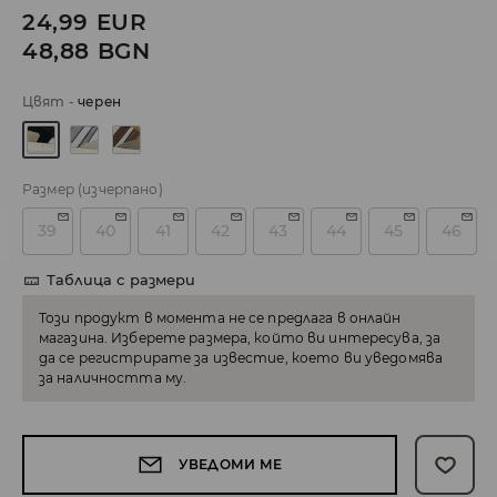
24,99
EUR
48,88
BGN
Цвят
-
черeн
Размер
(изчерпано)
39
40
41
42
43
44
45
46
Таблица с размери
Този продукт в момента не се предлага в онлайн
магазина. Изберете размера, който ви интересува, за
да се регистрирате за известие, което ви уведомява
за наличността му.
УВЕДОМИ МЕ