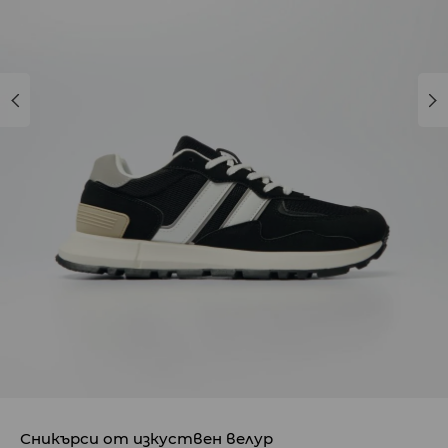
Сникърси от изкуствен велур