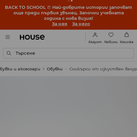
BACK TO SCHOOL
📒
Най-добрите истории започват
още преди първия звънец. Започни учебната
година с нова визия!
За нея
За него
Любими
Акаунт
Количка
Търсене
бувки и аксесоари
Обувки
Сникърси от изкуствен велу