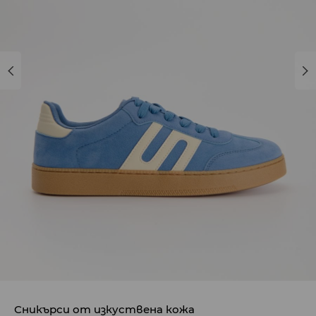
Сникърси от изкуствена кожа