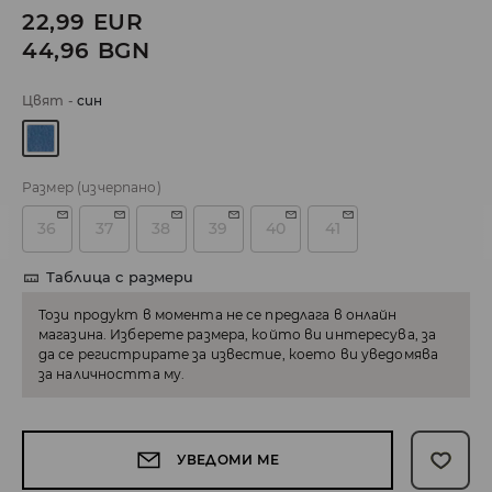
22,99
EUR
44,96
BGN
Цвят
-
cин
Размер
(изчерпано)
36
37
38
39
40
41
Таблица с размери
Този продукт в момента не се предлага в онлайн
магазина. Изберете размера, който ви интересува, за
да се регистрирате за известие, което ви уведомява
за наличността му.
УВЕДОМИ МЕ