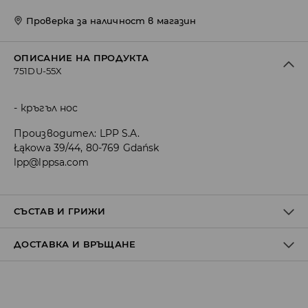
Проверка за наличност в магазин
ОПИСАНИЕ НА ПРОДУКТА
751DU-55X
кръгъл нос
Производител
:
LPP S.A.
Łąkowa 39/44, 80-769 Gdańsk
lpp@lppsa.com
СЪСТАВ И ГРИЖИ
ДОСТАВКА И ВРЪЩАНЕ
Материя І
:
100% ПОЛИУРЕТАН
Материя ІІ
:
100% ПОЛИЕСТЕР
Материя ІІІ
:
100% ИЗКУСТВЕН КАУЧУК
Политика на доставка
ПРАНЕТО Е ЗАБРАНЕНО