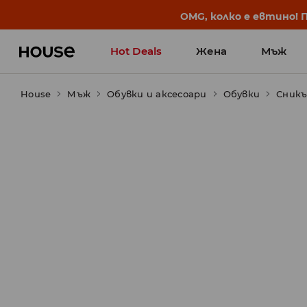
BACK TO SCHOOL
📒
Най-добрите истории 
Hot Deals
Жена
Мъж
House
Мъж
Обувки и аксесоари
Обувки
Сникъ