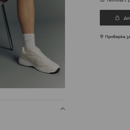
Таблица с 
До
Проверка з