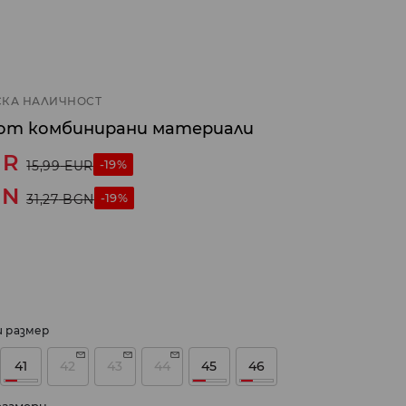
КА НАЛИЧНОСТ
 от комбинирани материали
UR
-19%
15,99
EUR
GN
-19%
31,27
BGN
и размер
41
42
43
44
45
46