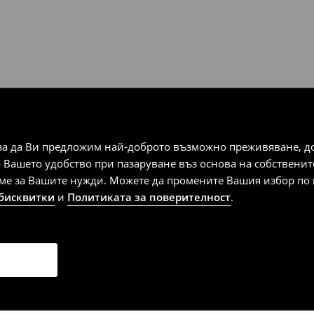
за да Ви предложим най-доброто възможно преживяване, док
а Вашето удобство при пазаруване въз основа на собствени
аме за Вашите нужди. Можете да промените Вашия избор по в
 бисквитки
и
Политиката за поверителност
.