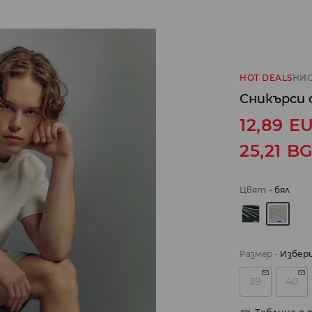
HOT DEALS
НИС
Сникърси
12,89
E
25,21
B
Цвят
-
бял
Размер
-
Избер
39
40