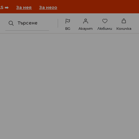
година с нова визия!
За нея
За него
Търсене
BG
Акаунт
Любими
Количка