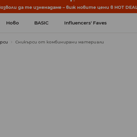
започват още преди първия звънец. Започни учебната 
Ново
BASIC
Influencers' Faves
рси
Сникърси от комбинирани материали