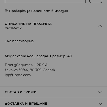
Проверка за наличност в магазин
ОПИСАНИЕ НА ПРОДУКТА
376JM-01X
на платформа
Моделката носи следния размер: 40
Производител
:
LPP S.A.
Łąkowa 39/44, 80-769 Gdańsk
lpp@lppsa.com
СЪСТАВ И ГРИЖИ
ДОСТАВКА И ВРЪЩАНЕ
ГОРНА ЧАСТ
:
100% ПОЛИУРЕТАН