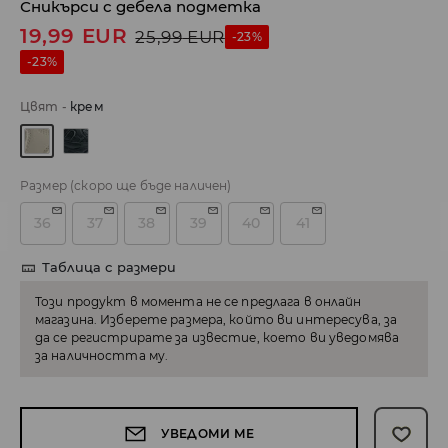
Сникърси с дебела подметка
19,99
EUR
25,99
EUR
-23%
-23%
Цвят
-
крем
Размер
(скоро ще бъде наличен)
36
37
38
39
40
41
Таблица с размери
Този продукт в момента не се предлага в онлайн
магазина. Изберете размера, който ви интересува, за
да се регистрирате за известие, което ви уведомява
за наличността му.
УВЕДОМИ МЕ