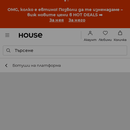
OMG, колко е евтино! Позволи да те изненадаме –
виж новите цени в HOT DEALS ➡️
За нея
За него
Любими
Акаунт
Количка
Търсене
Ботуши на платформа