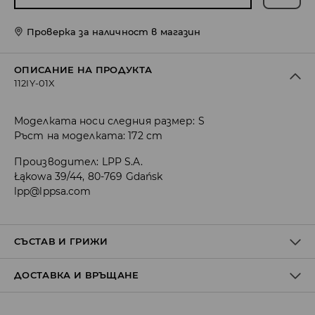
Проверка за наличност в магазин
ОПИСАНИЕ НА ПРОДУКТА
112IY-01X
Моделката носи следния размер: S
Ръст на моделката: 172 cm
Производител
:
LPP S.A.
Łąkowa 39/44, 80-769 Gdańsk
lpp@lppsa.com
СЪСТАВ И ГРИЖИ
ДОСТАВКА И ВРЪЩАНЕ
ПЪРВА МАТЕРИЯ
:
48% МОДАЛ, 48% ПОЛИЕСТЕР, 4% ЕЛАСТАН
ДА СЕ ГЛАДИ ОТ ВЪТРЕШНАТА СТРАНА
Политика на доставка