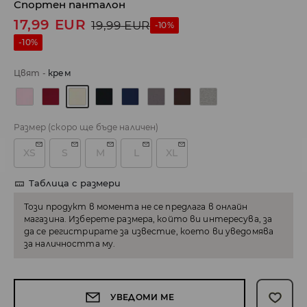
Спортен панталон
17,99
EUR
19,99
EUR
-10%
-10%
Цвят
-
крем
Размер
(скоро ще бъде наличен)
XS
S
M
L
XL
Таблица с размери
Този продукт в момента не се предлага в онлайн
магазина. Изберете размера, който ви интересува, за
да се регистрирате за известие, което ви уведомява
за наличността му.
УВЕДОМИ МЕ