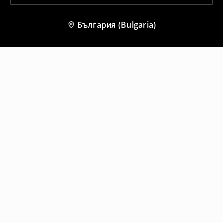
България (Bulgaria)
Други клиенти също избраха