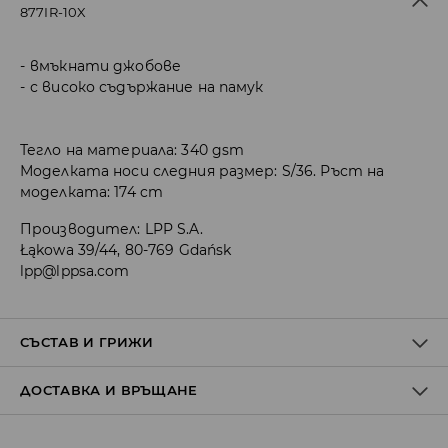
877IR-10X
вмъкнати джобове
с високо съдържание на памук
Тегло на материала: 340 gsm
Моделката носи следния размер: S/36. Ръст на
моделката: 174 cm
Производител
:
LPP S.A.
Łąkowa 39/44, 80-769 Gdańsk
lpp@lppsa.com
СЪСТАВ И ГРИЖИ
ДОСТАВКА И ВРЪЩАНЕ
ПЪРВА МАТЕРИЯ
:
60% ПАМУК, 40% ПОЛИЕСТЕР
ДА СЕ ГЛАДИ ОТ ВЪТРЕШНАТА СТРАНА
Политика на доставка