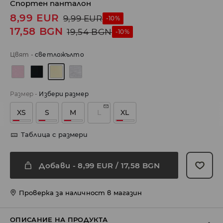
Спортен панталон
8,99
EUR
9,99
EUR
-10%
17,58
BGN
19,54
BGN
-10%
Цвят
-
светложълто
Размер
-
Избери размер
XS
S
M
L
XL
Таблица с размери
Добави
-
8,99
EUR
/ 17,58 BGN
Проверка за наличност в магазин
ОПИСАНИЕ НА ПРОДУКТА