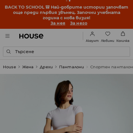
BACK TO SCHOOL 🎒 Най-добрите истории започват
още преди първия звънец. Започни учебната
година с нова визия!
За нея
За него
Любими
Акаунт
Количка
Търсене
House
Жена
Дрехи
Панталони
Спортен пантало