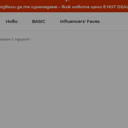
започват още преди първия звънец. Започни учебната 
Ново
BASIC
Influencers' Faves
алон с принт