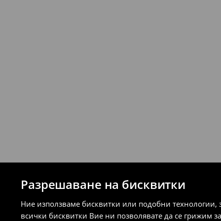
връщане (с изключение на разсрочени 
⟶
Подробни правила за връщане
Разрешаване на бисквитки
Ние използваме бисквитки или подобни технологии, 
всички бисквитки Вие ни позволявате да се грижим з