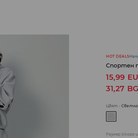
HOT DEALS
Нал
Спортен 
15,99
E
31,27
B
Цвят
-
Светло
Размер
(скоро 