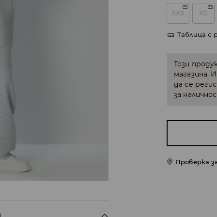
XXS
XS
Таблица с 
Този проду
магазина. 
да се реги
за налично
Проверка з
M