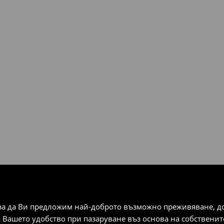
плащания).
за да Ви предложим най-доброто възможно преживяване, док
а Вашето удобство при пазаруване въз основа на собствени