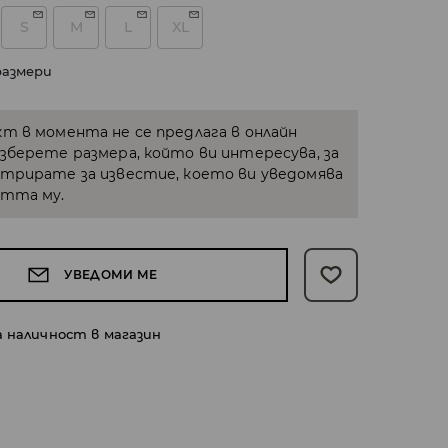
S
M
L
XL
размери
кт в момента не се предлага в онлайн
Изберете размера, който ви интересува, за
стрирате за известие, което ви уведомява
стта му.
УВЕДОМИ МЕ
а наличност в магазин