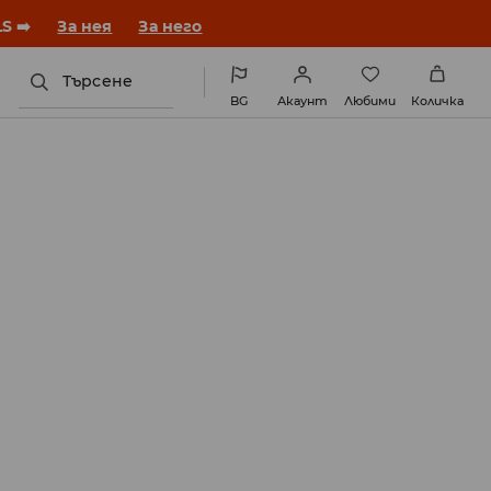
година с нова визия!
За нея
За него
Търсене
BG
Акаунт
Любими
Количка