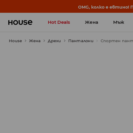
BACK TO SCHOOL
📒
Най-добрите истории 
Hot Deals
Жена
Мъж
House
Жена
Дрехи
Панталони
Спортен пант