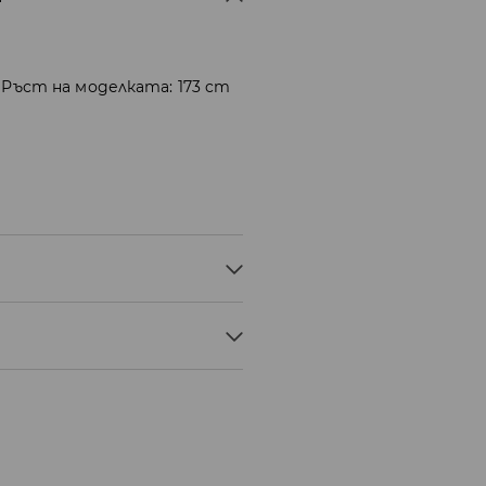
 Ръст на моделката: 173 cm
ЕР
ИНА, ПРИ МАКСИМАЛНАТА ТЕМП.
ОСТАВКА