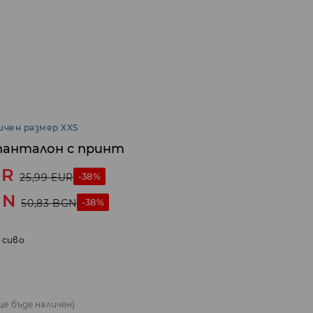
ичен размер XXS
панталон с принт
UR
-38%
25,99
EUR
GN
-38%
50,83
BGN
 сиво
ще бъде наличен)