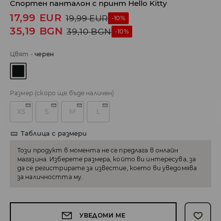
Спортен панталон с принт Hello Kitty
17,99
EUR
19,99
EUR
-10%
35,19
BGN
39,10
BGN
-10%
Цвят
-
черeн
Размер
(скоро ще бъде наличен)
XS
S
M
L
Таблица с размери
Този продукт в момента не се предлага в онлайн
магазина. Изберете размера, който ви интересува, за
да се регистрирате за известие, което ви уведомява
за наличността му.
УВЕДОМИ МЕ