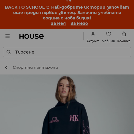
BACK TO SCHOOL
📒
Най-добрите истории започват
още преди първия звънец. Започни учебната
година с нова визия!
За нея
За него
Любими
Акаунт
Количка
Търсене
Спортни панталони