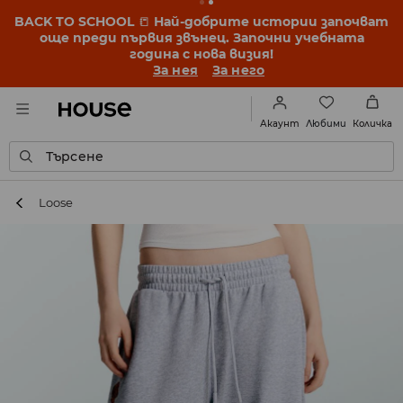
BACK TO SCHOOL
📒
Най-добрите истории започват
още преди първия звънец. Започни учебната
година с нова визия!
За нея
За него
Любими
Акаунт
Количка
Търсене
Loose