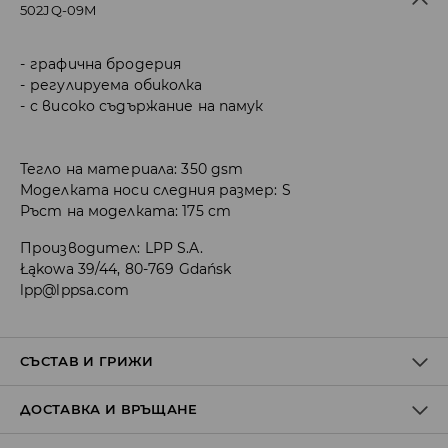
502JQ-09M
графична бродерия
регулируема обиколка
с високо съдържание на памук
Тегло на материала: 350 gsm
Моделката носи следния размер: S
Ръст на моделката: 175 cm
Производител
:
LPP S.A.
Łąkowa 39/44, 80-769 Gdańsk
lpp@lppsa.com
СЪСТАВ И ГРИЖИ
ДОСТАВКА И ВРЪЩАНЕ
ПЪРВА МАТЕРИЯ
:
60% ПАМУК, 40% ПОЛИЕСТЕР