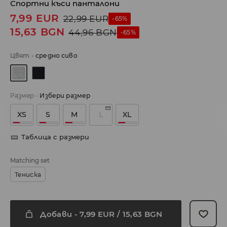
Спортни къси панталони
7,99
EUR
22,99
EUR
-65%
15,63
BGN
44,96
BGN
-65%
Цвят
-
средно сиво
Размер
-
Избери размер
XS
S
M
L
XL
Таблица с размери
Matching set
Тениска
Добави
-
7,99
EUR
/ 15,63 BGN