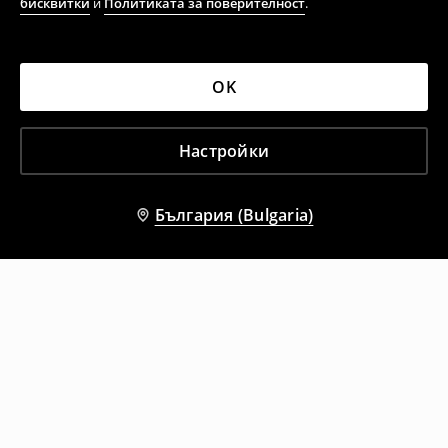
бисквитки
и
Политиката за поверителност
.
OK
Настройки
България (Bulgaria)