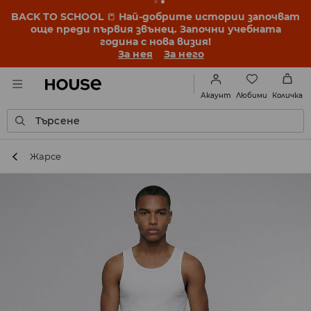
BACK TO SCHOOL
📒
Най-добрите истории започват
още преди първия звънец. Започни учебната
година с нова визия!
За нея
За него
Любими
Акаунт
Количка
Търсене
Жарсе