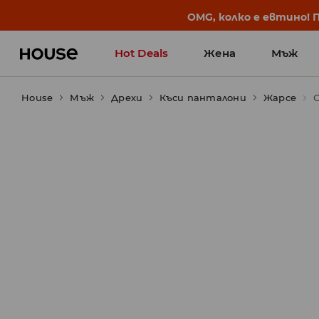
OMG, колко е евтино! 
Hot Deals
Жена
Мъж
House
Мъж
Дрехи
Къси панталони
Жарсе