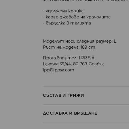
удължена кройка
карго джобове на крачолите
вързалка в талията
Моделът носи следния размер: L
Ръст на модела: 189 cm
Производител
:
LPP S.A.
Łąkowa 39/44, 80-769 Gdańsk
lpp@lppsa.com
СЪСТАВ И ГРИЖИ
Материя І
:
60% ПАМУК, 40% ПОЛИЕСТЕР
ДОСТАВКА И ВРЪЩАНЕ
МОЖЕ ДА СЕ ПЕРЕ В ПЕРАЛНАТА МАШ
Политика на доставка
30°С