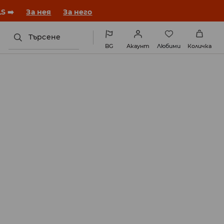
S ➡️
За нея
За него
Търсене
BG
Акаунт
Любими
Количка