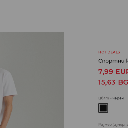
HOT DEALS
Спортни 
7,99
EU
15,63
B
Цвят
-
черeн
Размер
(изчерп