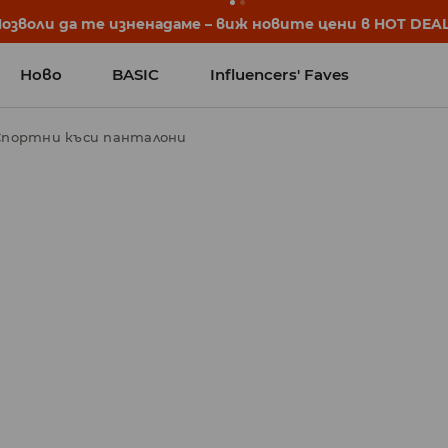
Позволи да те изненадаме – виж новите цени в HOT DEAL
Ново
BASIC
Influencers' Faves
Спортни къси панталони