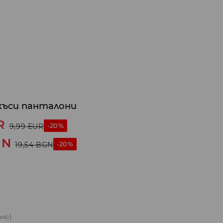
къси панталони
R
-20%
9,99
EUR
GN
-20%
19,54
BGN
ано)