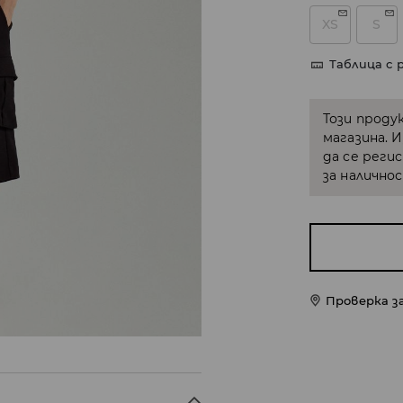
XS
S
Таблица с 
Този проду
магазина. 
да се реги
за налично
Проверка з