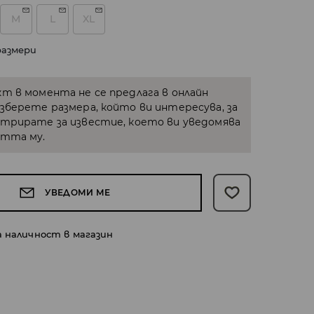
M
L
XL
размери
кт в момента не се предлага в онлайн
Изберете размера, който ви интересува, за
стрирате за известие, което ви уведомява
стта му.
УВЕДОМИ МЕ
а наличност в магазин