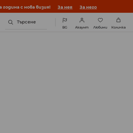
година с нова визия!
За нея
За него
Търсене
BG
Акаунт
Любими
Количка