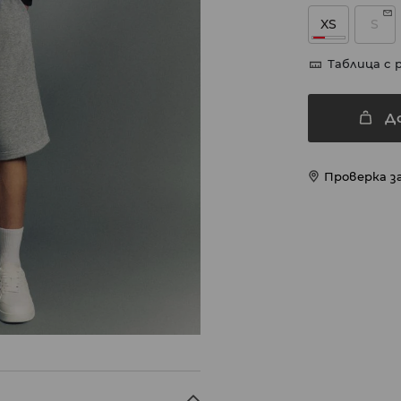
XS
S
Таблица с 
Д
Проверка з