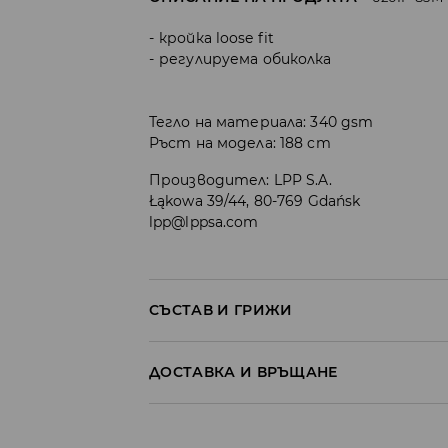
кройка loose fit
регулируема обиколка
Тегло на материала: 340 gsm
Ръст на модела: 188 cm
Производител
:
LPP S.A.
Łąkowa 39/44, 80-769 Gdańsk
lpp@lppsa.com
СЪСТАВ И ГРИЖИ
ПЪРВА МАТЕРИЯ
:
60% ПАМУК, 40% ПОЛИЕСТ
ДОСТАВКА И ВРЪЩАНЕ
ЗАБРАНЕНО Е ИЗБЕЛВАНЕТО
Политика на доставка
ДА СЕ ПЕРЕ С ПОДОБНИ ЦВЕТОВЕ