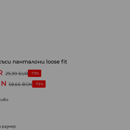
ъси панталони loose fit
R
-73%
29,99
EUR
GN
-73%
58,66
BGN
сиво
и размер