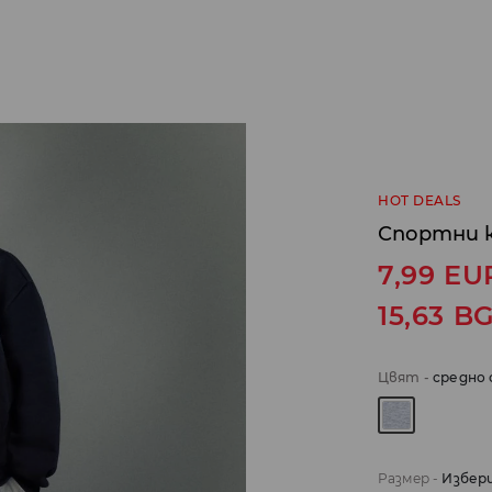
HOT DEALS
Спортни к
7,99
EU
15,63
B
Цвят
-
средно 
Размер
-
Избер