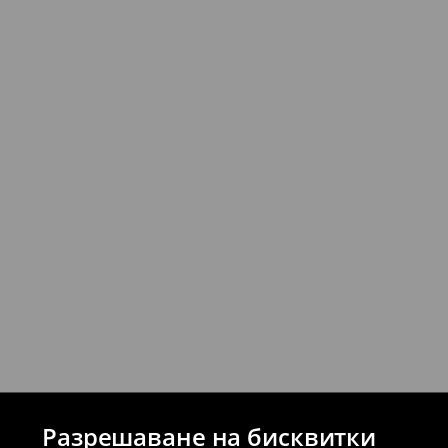
Можете да върнете продукти безпла
стационарните магазини на House и 
връщане (с изключение на разсрочени 
⟶
Подробни правила за връщане
Разрешаване на бисквитки