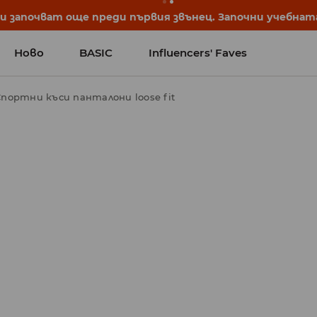
започват още преди първия звънец. Започни учебната 
Ново
BASIC
Influencers' Faves
портни къси панталони loose fit