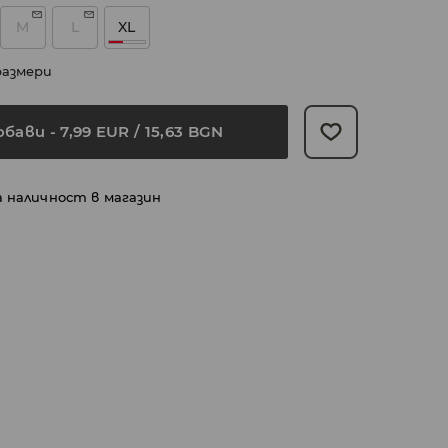
M
L
XL
размери
обави
-
7,99
EUR
/ 15,63 BGN
а наличност в магазин