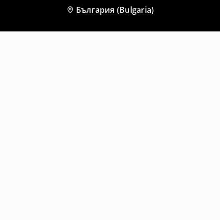
България (Bulgaria)
Други клиенти също избраха
Спортни къси панталони regular fit
Спортни къси панталони regular fit