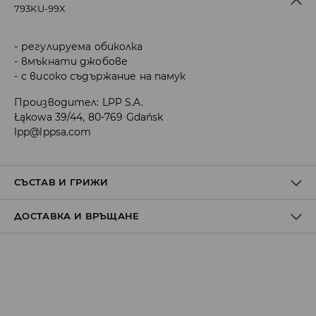
793KU-99X
регулируема обиколка
вмъкнати джобове
с високо съдържание на памук
Производител
:
LPP S.A.
Łąkowa 39/44, 80-769 Gdańsk
lpp@lppsa.com
СЪСТАВ И ГРИЖИ
ДОСТАВКА И ВРЪЩАНЕ
ПЪРВА МАТЕРИЯ
:
80% ПАМУК, 20% ПОЛИЕСТЕР
ПРЕОБРАЗУВАНЕ И СУХА ЛИНИЯ
Политика на доставка
Доставка до стационарен магазин
от 5 до 9 работни дни
БЕЗПЛАТНА ДОСТАВКА