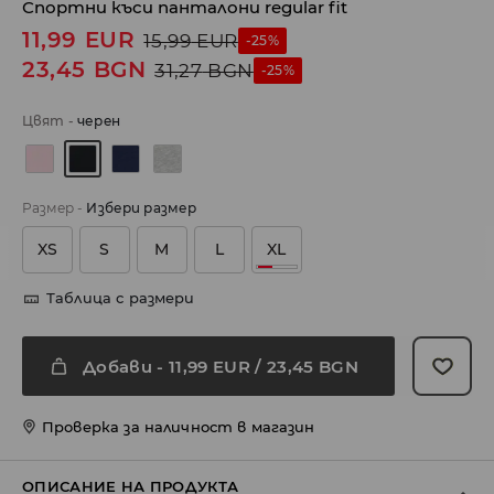
Спортни къси панталони regular fit
11,99
EUR
15,99
EUR
-25%
23,45
BGN
31,27
BGN
-25%
Цвят
-
черeн
Размер
-
Избери размер
XS
S
M
L
XL
Таблица с размери
Добави
-
11,99
EUR
/ 23,45 BGN
Проверка за наличност в магазин
ОПИСАНИЕ НА ПРОДУКТА