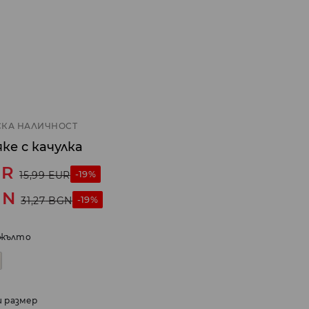
КА НАЛИЧНОСТ
ке с качулка
UR
-19%
15,99
EUR
GN
-19%
31,27
BGN
жълто
и размер