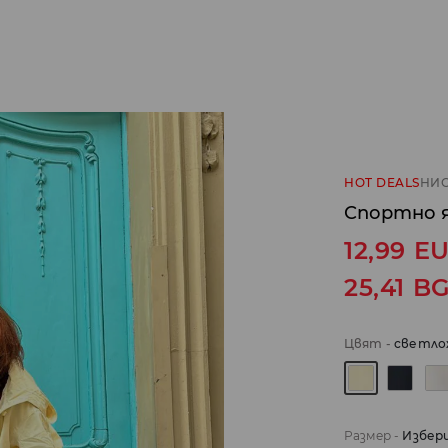
HOT DEALS
НИС
Спортно я
12,99
E
25,41
B
Цвят
-
светло
Размер
-
Избер