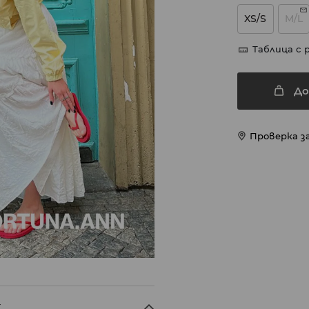
XS/S
M/L
Таблица с 
До
Проверка з
X