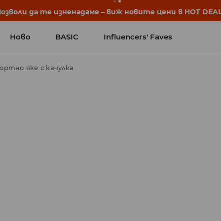
започват още преди първия звънец. Започни учебната 
Ново
BASIC
Influencers' Faves
ортно яке с качулка