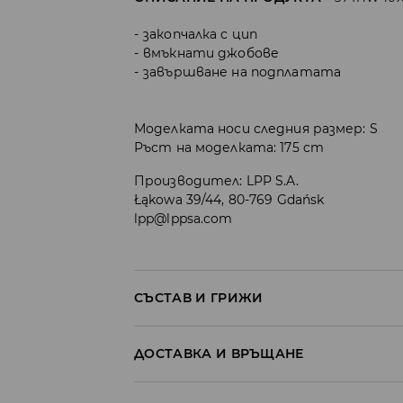
закопчалка с цип
вмъкнати джобове
завършване на подплатата
Моделката носи следния размер: S
Ръст на моделката: 175 cm
Производител
:
LPP S.A.
Łąkowa 39/44, 80-769 Gdańsk
lpp@lppsa.com
СЪСТАВ И ГРИЖИ
ПЪРВА МАТЕРИЯ
:
100% ПОЛИЕСТЕР
ДОСТАВКА И ВРЪЩАНЕ
ПЪРВА ПОДПЛАТА
:
100% ПОЛИЕСТЕР
Политика на доставка