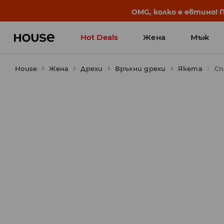
BACK TO SCHOOL
📒
Най-добрите истории 
Hot Deals
Жена
Мъж
House
Жена
Дрехи
Връхни дрехи
Якета
Сп