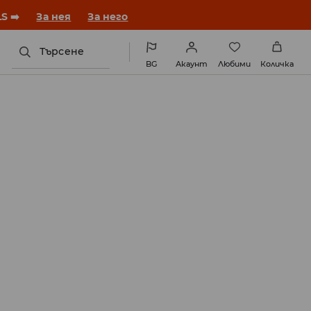
година с нова визия!
За нея
За него
Търсене
BG
Акаунт
Любими
Количка