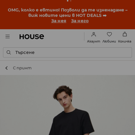
BACK TO SCHOOL
📒
Най-добрите истории започват
още преди първия звънец. Започни учебната
година с нова визия!
За нея
За него
Любими
Акаунт
Количка
Търсене
С принт