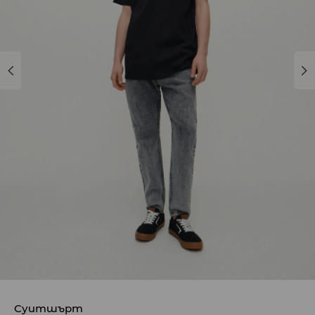
Суитшърт