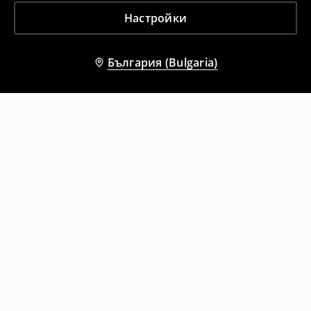
Настройки
България (Bulgaria)
Други клиенти също избраха