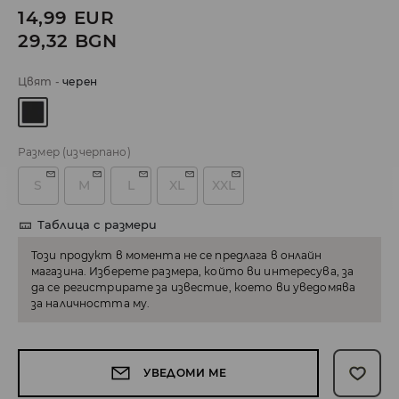
14,99
EUR
29,32
BGN
Цвят
-
черeн
Размер
(изчерпано)
S
M
L
XL
XXL
Таблица с размери
Този продукт в момента не се предлага в онлайн
магазина. Изберете размера, който ви интересува, за
да се регистрирате за известие, което ви уведомява
за наличността му.
УВЕДОМИ МЕ