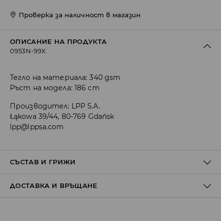
Проверка за наличност в магазин
ОПИСАНИЕ НА ПРОДУКТА
0953N-99X
Тегло на материала: 340 gsm
Ръст на модела: 186 cm
Производител
:
LPP S.A.
Łąkowa 39/44, 80-769 Gdańsk
lpp@lppsa.com
СЪСТАВ И ГРИЖИ
ДОСТАВКА И ВРЪЩАНЕ
Материя І
:
50% ПАМУК, 50% ПОЛИЕСТЕР
МОЖЕ ДА СЕ ПЕРЕ В ПЕРАЛНАТА МАШИНА, ПРИ
Политика на доставка
МАКСИМАЛНАТА ТЕМП. 30°С